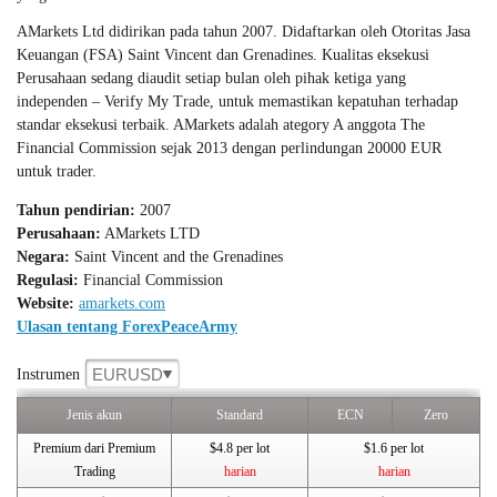
AMarkets Ltd didirikan pada tahun 2007. Didaftarkan oleh Otoritas Jasa
Keuangan (FSA) Saint Vincent dan Grenadines. Kualitas eksekusi
Perusahaan sedang diaudit setiap bulan oleh pihak ketiga yang
independen – Verify My Trade, untuk memastikan kepatuhan terhadap
standar eksekusi terbaik. AMarkets adalah ategory A anggota The
Financial Commission sejak 2013 dengan perlindungan 20000 EUR
untuk trader.
Tahun pendirian:
2007
Perusahaan:
AMarkets LTD
Negara:
Saint Vincent and the Grenadines
Regulasi:
Financial Commission
Website:
amarkets.com
Ulasan tentang ForexPeaceArmy
EURUSD
Instrumen
Jenis akun
Standard
ECN
Zero
Premium dari Premium
$4.8 per lot
$1.6 per lot
Trading
harian
harian