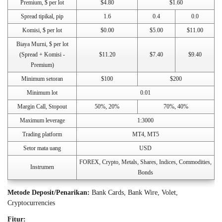
Premium, $ per lot
$4.80
$1.60
Spread tipikal, pip
1.6
0.4
0.0
Komisi, $ per lot
$0.00
$5.00
$11.00
Biaya Murni, $ per lot
(Spread + Komisi -
$11.20
$7.40
$9.40
Premium)
Minimum setoran
$100
$200
Minimum lot
0.01
Margin Call, Stopout
50%, 20%
70%, 40%
Maximum leverage
1:3000
Trading platform
MT4, MT5
Setor mata uang
USD
FOREX, Crypto, Metals, Shares, Indices, Commodities,
Instrumen
Bonds
Metode Deposit/Penarikan:
Bank Cards, Bank Wire, Volet,
Cryptocurrencies
Fitur: