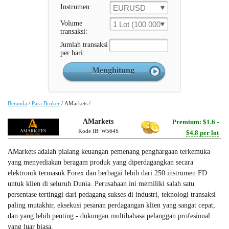
Instrumen:
EURUSD
Volume
1 Lot (100 000 Unit )
transaksi:
Jumlah transaksi
per hari:
Beranda
/
Para Broker
/
AMarkets
/
AMarkets
Premium: $1.6 -
Kode IB: W564S
$4.8 per lot
AMarkets adalah pialang keuangan pemenang penghargaan terkemuka
yang menyediakan beragam produk yang diperdagangkan secara
elektronik termasuk Forex dan berbagai lebih dari 250 instrumen FD
untuk klien di seluruh Dunia. Perusahaan ini memiliki salah satu
persentase tertinggi dari pedagang sukses di industri, teknologi transaksi
paling mutakhir, eksekusi pesanan perdagangan klien yang sangat cepat,
dan yang lebih penting - dukungan multibahasa pelanggan profesional
yang luar biasa.