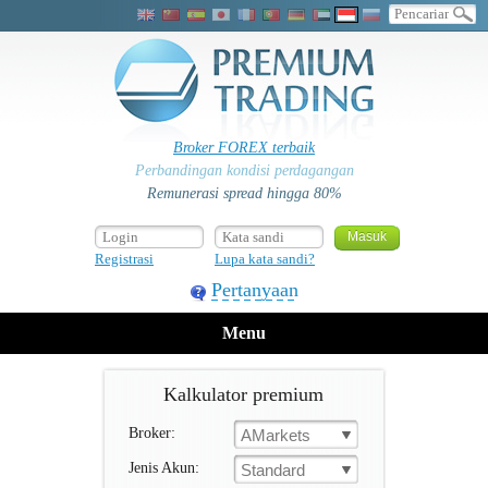
Broker FOREX terbaik
Perbandingan kondisi perdagangan
Remunerasi spread hingga 80%
Registrasi
Lupa kata sandi?
Pertanyaan
Menu
Kalkulator premium
Broker:
AMarkets
Jenis Akun:
Standard