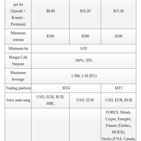
per lot
(Spread +
$8.00
$10.20
$15.36
Komisi -
Premium)
Minimum
$100
$200
$100
setoran
Minimum lot
0.01
Margin Call,
100%, 50%
Stopout
Maximum
1:500, 1:30 (EU)
leverage
Trading platform
MT4
MT5
USD, EUR, RUB,
Setor mata uang
USD, EUR
USD, EUR, RUB
MBC
FOREX, Metals,
Crypto, Energies,
Futures (Globex,
MOEX),
Stocks (USA, Canada,