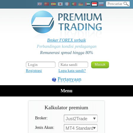
Broker FOREX terbaik
Perbandingan kondisi perdagangan
Remunerasi spread hingga 80%
Registrasi
Lupa kata sandi?
Pertanyaan
Menu
Kalkulator premium
Broker:
Just2Trade
Jenis Akun:
MT4 Standard