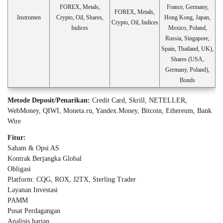
FOREX, Metals,
France, Germany,
FOREX, Metals,
Instrumen
Crypto, Oil, Shares,
Hong Kong, Japan,
Crypto, Oil, Indices
Indices
Mexico, Poland,
Russia, Singapore,
Spain, Thailand, UK),
Shares (USA,
Germany, Poland),
Bonds
Metode Deposit/Penarikan:
Credit Card, Skrill, NETELLER,
WebMoney, QIWI, Moneta.ru, Yandex.Money, Bitcoin, Ethereum, Bank
Wire
Fitur:
Saham & Opsi AS
Kontrak Berjangka Global
Obligasi
Platform: CQG, ROX, J2TX, Sterling Trader
Layanan Investasi
PAMM
Pusat Perdagangan
Analisis harian