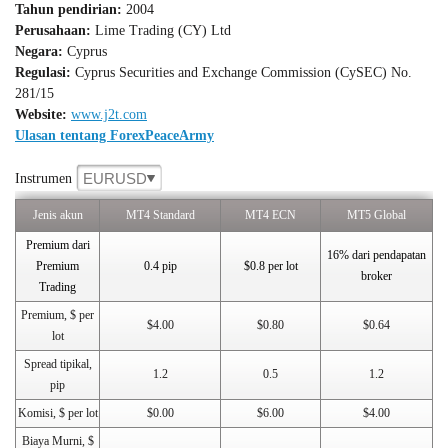
Tahun pendirian:
2004
Perusahaan:
Lime Trading (CY) Ltd
Negara:
Cyprus
Regulasi:
Cyprus Securities and Exchange Commission (CySEC) No.
281/15
Website:
www.j2t.com
Ulasan tentang ForexPeaceArmy
EURUSD
Instrumen
Jenis akun
MT4 Standard
MT4 ECN
MT5 Global
Premium dari
16% dari pendapatan
Premium
0.4 pip
$0.8 per lot
broker
Trading
Premium, $ per
$4.00
$0.80
$0.64
lot
Spread tipikal,
1.2
0.5
1.2
pip
Komisi, $ per lot
$0.00
$6.00
$4.00
Biaya Murni, $