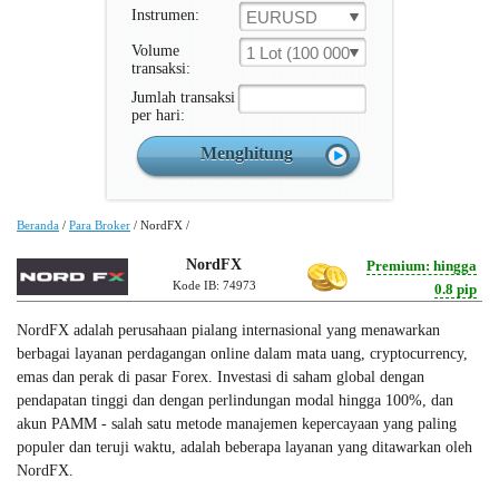
Instrumen:
EURUSD
Volume
1 Lot (100 000 Unit )
transaksi:
Jumlah transaksi
per hari:
Beranda
/
Para Broker
/
NordFX
/
NordFX
Premium: hingga
Kode IB: 74973
0.8 pip
NordFX adalah perusahaan pialang internasional yang menawarkan
berbagai layanan perdagangan online dalam mata uang, cryptocurrency,
emas dan perak di pasar Forex. Investasi di saham global dengan
pendapatan tinggi dan dengan perlindungan modal hingga 100%, dan
akun PAMM - salah satu metode manajemen kepercayaan yang paling
populer dan teruji waktu, adalah beberapa layanan yang ditawarkan oleh
NordFX.