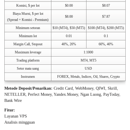
Komisi, $ per lot
$0.00
$8.07
Biaya Murni, $ per lot
$8.00
$7.87
(Spread + Komisi - Premium)
Minimum setoran
$10 (MT4), $50 (MT5)
$100 (MT4), $200 (MT5)
Minimum lot
0.01
0.1
Margin Call, Stopout
40%, 20%
60%, 40%
Maximum leverage
1:1000
Trading platform
MT4, MT5
Setor mata uang
USD
Instrumen
FOREX, Metals, Indices, Oil, Shares, Crypto
Metode Deposit/Penarikan:
Credit Card, WebMoney, QIWI, Skrill,
NETELLER, Perfect Money, Yandex.Money, Ngan Luong, PayToday,
Bank Wire
Fitur:
Layanan VPS
Analisis mingguan