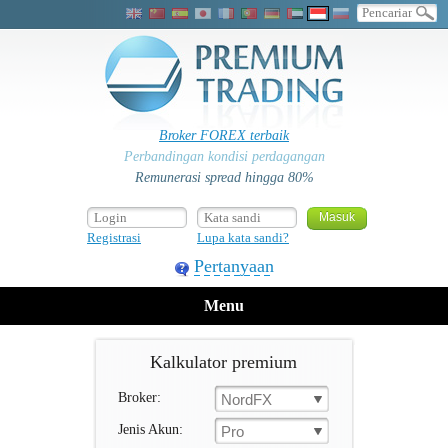
Broker FOREX terbaik
Perbandingan kondisi perdagangan
Remunerasi spread hingga 80%
Registrasi
Lupa kata sandi?
Pertanyaan
Menu
Kalkulator premium
Broker:
NordFX
Jenis Akun:
Pro