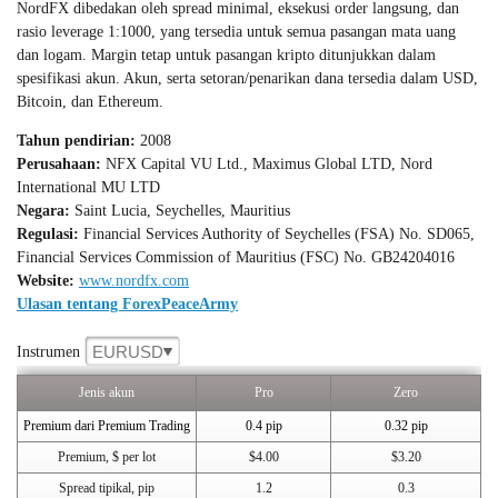
NordFX dibedakan oleh spread minimal, eksekusi order langsung, dan
rasio leverage 1:1000, yang tersedia untuk semua pasangan mata uang
dan logam. Margin tetap untuk pasangan kripto ditunjukkan dalam
spesifikasi akun. Akun, serta setoran/penarikan dana tersedia dalam USD,
Bitcoin, dan Ethereum.
Tahun pendirian:
2008
Perusahaan:
NFX Capital VU Ltd., Maximus Global LTD, Nord
International MU LTD
Negara:
Saint Lucia, Seychelles, Mauritius
Regulasi:
Financial Services Authority of Seychelles (FSA) No. SD065,
Financial Services Commission of Mauritius (FSC) No. GB24204016
Website:
www.nordfx.com
Ulasan tentang ForexPeaceArmy
EURUSD
Instrumen
Jenis akun
Pro
Zero
Premium dari Premium Trading
0.4 pip
0.32 pip
Premium, $ per lot
$4.00
$3.20
Spread tipikal, pip
1.2
0.3