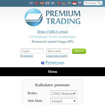
Broker FOREX terbaik
Perbandingan kondisi perdagangan
Remunerasi spread hingga 80%
Registrasi
Lupa kata sandi?
Pertanyaan
Menu
Kalkulator premium
Broker:
CWG Markets
Jenis Akun:
Instant