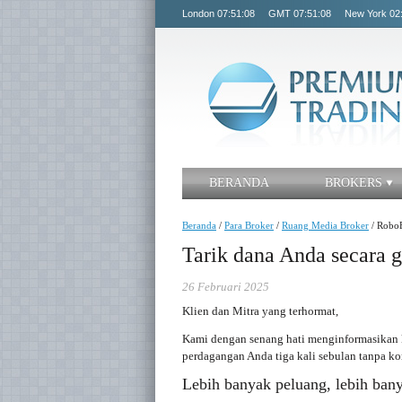
London
07:51:08
GMT
07:51:08
New York
02
BERANDA
BROKERS
Beranda
/
Para Broker
/
Ruang Media Broker
/
Robo
Tarik dana Anda secara gr
26 Februari 2025
Klien dan Mitra yang terhormat,
Kami dengan senang hati menginformasikan 
perdagangan Anda tiga kali sebulan tanpa ko
Lebih banyak peluang, lebih bany