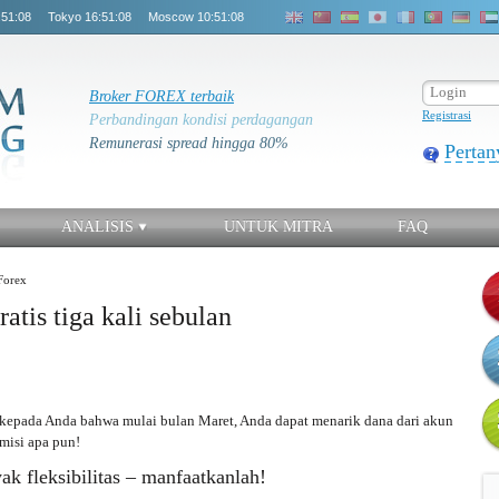
:51:08
Tokyo
16:51:08
Moscow
10:51:08
Broker FOREX terbaik
Registrasi
Perbandingan kondisi perdagangan
Remunerasi spread hingga 80%
Pertan
ANALISIS
UNTUK MITRA
FAQ
Forex
atis tiga kali sebulan
kepada Anda bahwa mulai bulan Maret, Anda dapat menarik dana dari akun
misi apa pun!
ak fleksibilitas – manfaatkanlah!