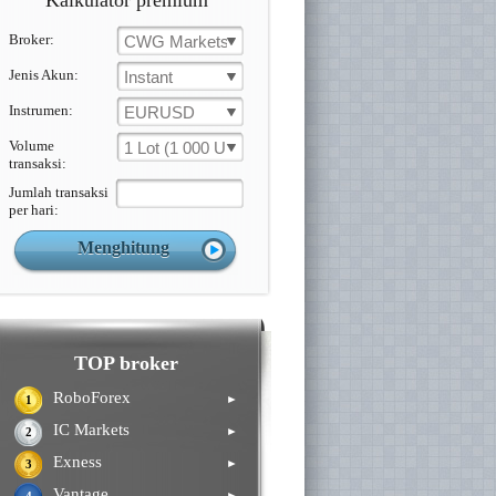
Kalkulator premium
Broker:
CWG Markets
Jenis Akun:
Instant
Instrumen:
EURUSD
Volume
1 Lot (1 000 Unit )
transaksi:
Jumlah transaksi
per hari:
TOP broker
RoboForex
►
1
IC Markets
►
2
Exness
►
3
Vantage
►