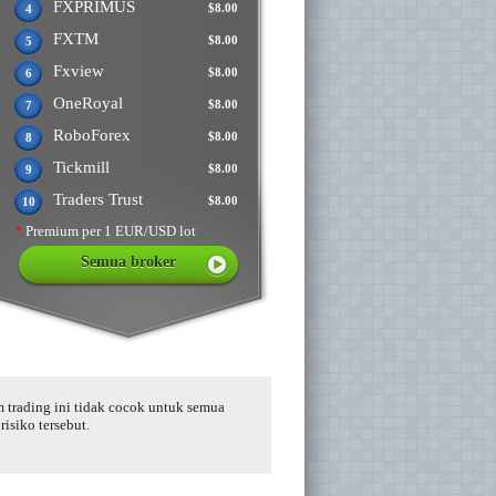
FXPRIMUS
$8.00
4
FXTM
$8.00
5
Fxview
$8.00
6
OneRoyal
$8.00
7
RoboForex
$8.00
8
Tickmill
$8.00
9
Traders Trust
$8.00
10
*
Premium per 1 EUR/USD lot
Semua broker
m trading ini tidak cocok untuk semua
isiko tersebut.