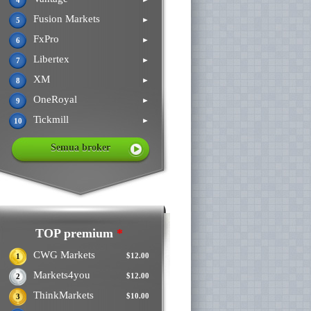
4
Fusion Markets
►
5
FxPro
►
6
Libertex
►
7
XM
►
8
OneRoyal
►
9
Tickmill
►
10
Semua broker
TOP premium
*
CWG Markets
$12.00
1
Markets4you
$12.00
2
ThinkMarkets
$10.00
3