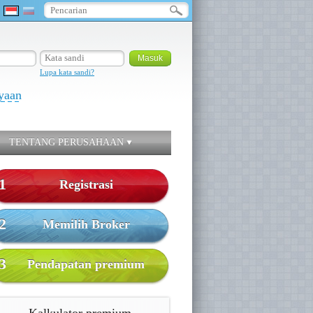
Lupa kata sandi?
yaan
TENTANG PERUSAHAAN
1
Registrasi
2
Memilih Broker
3
Pendapatan premium