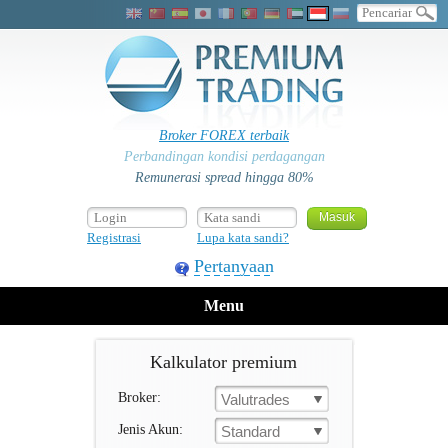
Broker FOREX terbaik
Perbandingan kondisi perdagangan
Remunerasi spread hingga 80%
Registrasi
Lupa kata sandi?
Pertanyaan
Menu
Kalkulator premium
Broker:
Valutrades
Jenis Akun:
Standard