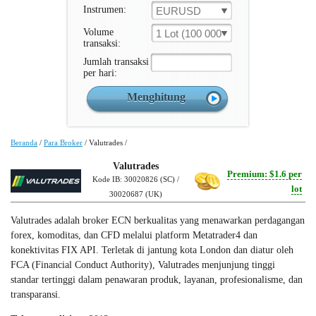
Instrumen:
EURUSD
Volume
1 Lot (100 000 Unit )
transaksi:
Jumlah transaksi
per hari:
Beranda
/
Para Broker
/
Valutrades
/
Valutrades
Premium: $1.6 per
Kode IB: 30020826 (SC) /
lot
30020687 (UK)
Valutrades adalah broker ECN berkualitas yang menawarkan perdagangan
forex, komoditas, dan CFD melalui platform Metatrader4 dan
konektivitas FIX API. Terletak di jantung kota London dan diatur oleh
FCA (Financial Conduct Authority), Valutrades menjunjung tinggi
standar tertinggi dalam penawaran produk, layanan, profesionalisme, dan
transparansi.