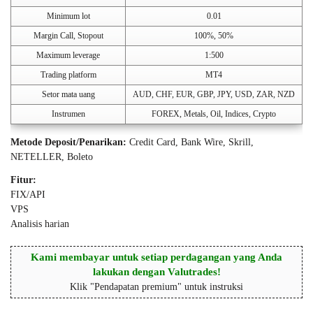
Minimum lot
0.01
Margin Call, Stopout
100%, 50%
Maximum leverage
1:500
Trading platform
MT4
Setor mata uang
AUD, CHF, EUR, GBP, JPY, USD, ZAR, NZD
Instrumen
FOREX, Metals, Oil, Indices, Crypto
Metode Deposit/Penarikan:
Credit Card, Bank Wire, Skrill,
NETELLER, Boleto
Fitur:
FIX/API
VPS
Analisis harian
Kami membayar untuk setiap perdagangan yang Anda
lakukan dengan Valutrades!
Klik "Pendapatan premium" untuk instruksi