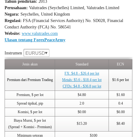
Tahun pendirian:
2013
Perusahaan:
Valutrades (Seychelles) Limited, Valutrades Limited
Negara:
Seychelles, United Kingdom
Regulasi:
FSA (Financial Services Authority) No. SD028, Financial
Conduct Authority (FCA) No. 586541
Website:
www.valutrades.com
Ulasan tentang ForexPeaceArmy
EURUSD
Instrumen
Jenis akun
Standard
ECN
FX: $4.8 - $26.4 per lot
Premium dari Premium Trading
Metals: $5.6 - $18.4 per lot
$1.6 per lot
CFDs: $4.8 - $36.8 per lot
Premium, $ per lot
$4.80
$1.60
Spread tipikal, pip
2.0
0.4
Komisi, $ per lot
$0.00
$6.00
Biaya Murni, $ per lot
$15.20
$8.40
(Spread + Komisi - Premium)
Minimum setoran
$100