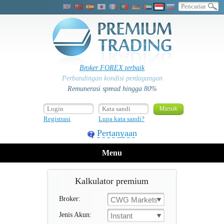
Broker FOREX terbaik
Perbandingan kondisi perdagangan
Remunerasi spread hingga 80%
Registrasi
Lupa kata sandi?
Pertanyaan
Menu
Kalkulator premium
Broker:
CWG Markets
Jenis Akun:
Instant