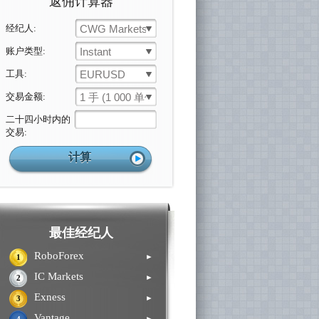
返佣计算器
经纪人:
CWG Markets
账户类型:
Instant
工具:
EURUSD
交易金额:
1 手 (1 000 单位)
二十四小时内的
交易:
最佳经纪人
RoboForex
►
1
IC Markets
►
2
Exness
►
3
Vantage
►