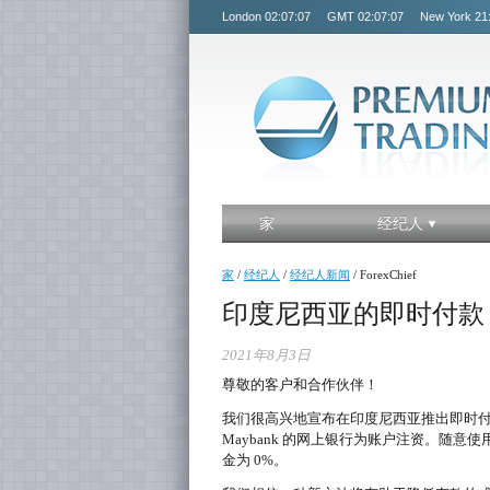
London
02:07:08
GMT
02:07:08
New York
21
家
经纪人
家
/
经纪人
/
经纪人新闻
/
ForexChief
印度尼西亚的即时付款
2021年8月3日
尊敬的客户和合作伙伴！
我们很高兴地宣布在印度尼西亚推出即时付款的新选项
Maybank 的网上银行为账户注资。随
金为 0%。