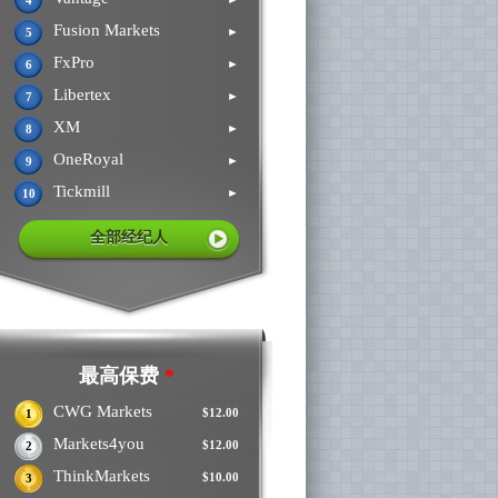
4
Fusion Markets
►
5
FxPro
►
6
Libertex
►
7
XM
►
8
OneRoyal
►
9
Tickmill
►
10
全部经纪人
最高保费
*
CWG Markets
$12.00
1
Markets4you
$12.00
2
ThinkMarkets
$10.00
3