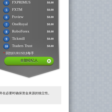
FXPRIMUS
$8.00
4
FXTM
$8.00
5
Fxview
$8.00
6
OneRoyal
$8.00
7
RoboForex
$8.00
8
Tickmill
$8.00
9
Traders Trust
$8.00
10
*
回扣EURUSD,$每手
全部经纪人
并在必要时确保资金来源的独立性。