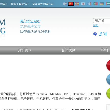
:07:08
Tokyo
11:07:08
Moscow
05:07:08
热门外汇经纪
登记
交易条件比对
回扣高达80％的蔓延
提问
FAQ
分析员
合作伙伴
。您可以使用 Permata、Mandiri、BNI、Danamon、CIMB 和
意使用自动柜员机、电子银行、手机银行。付款会在一分钟内自动记入，而佣