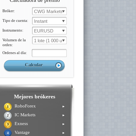
Calculadora de premio
Bróker:
CWG Markets
Tipo de cuenta:
Instant
Instrumento:
EURUSD
Volumen de la
1 lote (1 000 un.)
orden:
Ordenes al día:
Mejores brókeres
RoboForex
►
1
IC Markets
►
2
Exness
►
3
Vantage
►
4