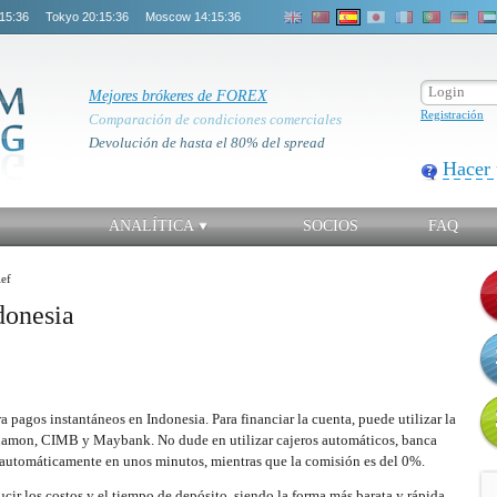
15:36
Tokyo
20:15:36
Moscow
14:15:36
Mejores brókeres de FOREX
Registración
Comparación de condiciones comerciales
Devolución de hasta el 80% del spread
Hacer 
ANALÍTICA
SOCIOS
FAQ
ef
donesia
pagos instantáneos en Indonesia. Para financiar la cuenta, puede utilizar la
anamon, CIMB y Maybank. No dude en utilizar cajeros automáticos, banca
a automáticamente en unos minutos, mientras que la comisión es del 0%.
r los costos y el tiempo de depósito, siendo la forma más barata y rápida