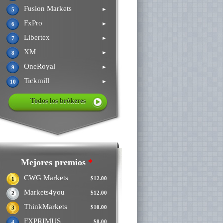
Fusion Markets
►
5
FxPro
►
6
Libertex
►
7
XM
►
8
OneRoyal
►
9
Tickmill
►
10
Todos los brókeres
Mejores premios
*
CWG Markets
$12.00
1
Markets4you
$12.00
2
ThinkMarkets
$10.00
3
FXPRIMUS
$8.00
4