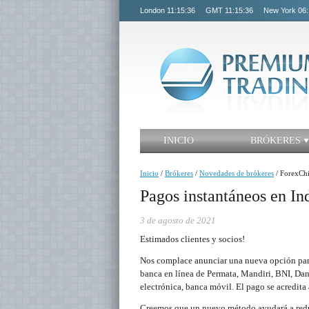
London
11:15:36
GMT
11:15:36
New York
06:
INICIO
BRÓKERES
Inicio
/
Brókeres
/
Novedades de brókeres
/
ForexChi
Pagos instantáneos en In
3 de agosto de 2021
Estimados clientes y socios!
Nos complace anunciar una nueva opción para 
banca en línea de Permata, Mandiri, BNI, D
electrónica, banca móvil. El pago se acredit
Creemos que un nuevo método ayudará a reduci