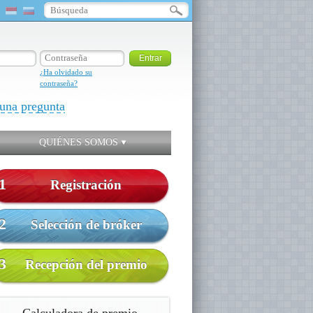
¿Ha olvidado su
contraseña?
una pregunta
QUIÉNES SOMOS
1
Registración
2
Selección de bróker
3
Recepción del premio