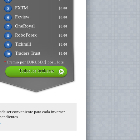
FXTM
$8.00
5
Fxview
$8.00
6
OneRoyal
$8.00
7
RoboForex
$8.00
8
Tickmill
$8.00
9
Traders Trust
$8.00
10
*
Premio por EURUSD, $ por 1 lote
Todos los brókeres
ede ser conveniente para cada inversor.
ependientes.
.