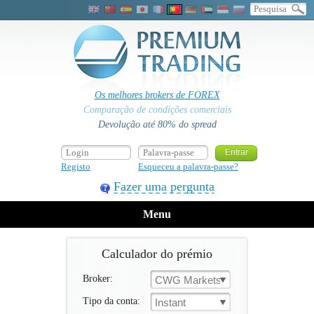
Os melhores brokers de FOREX
Comparação de condições comerciais
Devolução até 80% do spread
Registo
Esqueceu a palavra-passe?
Fazer uma pergunta
Menu
Calculador do prémio
Broker:
CWG Markets
Tipo da conta:
Instant