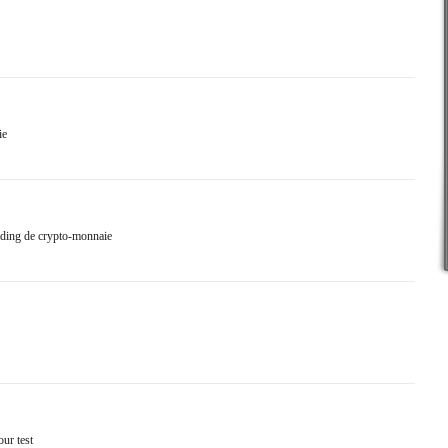
ie
ading de crypto-monnaie
ur test