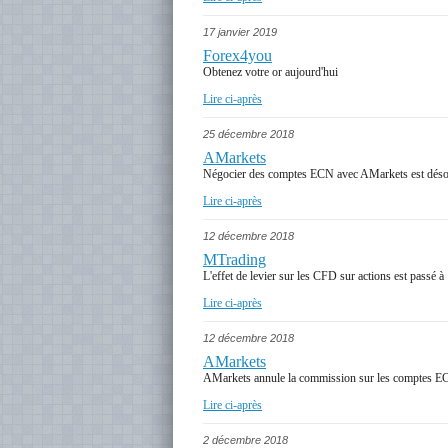
17 janvier 2019
Forex4you
Obtenez votre or aujourd'hui
Lire ci-après
25 décembre 2018
AMarkets
Négocier des comptes ECN avec AMarkets est désor
Lire ci-après
12 décembre 2018
MTrading
L'effet de levier sur les CFD sur actions est passé à
Lire ci-après
12 décembre 2018
AMarkets
AMarkets annule la commission sur les comptes 
Lire ci-après
2 décembre 2018