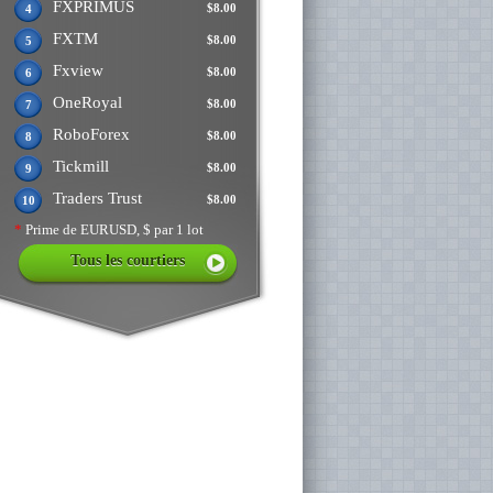
FXPRIMUS
$8.00
4
FXTM
$8.00
5
Fxview
$8.00
6
OneRoyal
$8.00
7
RoboForex
$8.00
8
Tickmill
$8.00
9
Traders Trust
$8.00
10
*
Prime de EURUSD, $ par 1 lot
Tous les courtiers