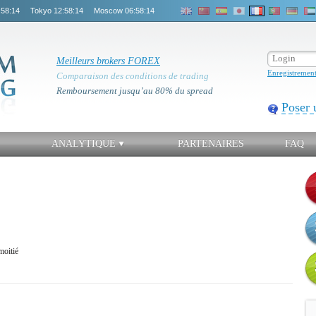
:58:15
Tokyo
12:58:15
Moscow
06:58:15
Meilleurs brokers FOREX
Enregistremen
Comparaison des conditions de trading
Remboursement jusqu’au 80% du spread
Poser 
ANALYTIQUE
PARTENAIRES
FAQ
moitié