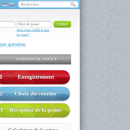
t
Avez-vous oublié le mot
de passe?
une question
A PROPOS DE NOUS
1
Enregistrement
2
Choix du courtier
3
Réception de la prime