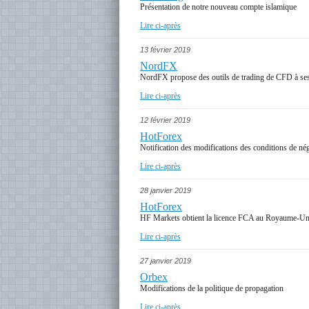
Présentation de notre nouveau compte islamique
Lire ci-après
13 février 2019
NordFX
NordFX propose des outils de trading de CFD à ses
Lire ci-après
12 février 2019
HotForex
Notification des modifications des conditions de né
Lire ci-après
28 janvier 2019
HotForex
HF Markets obtient la licence FCA au Royaume-Un
Lire ci-après
27 janvier 2019
Orbex
Modifications de la politique de propagation
Lire ci-après