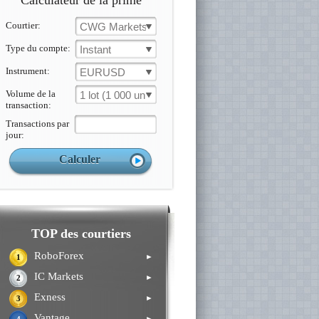
Calculateur de la prime
Courtier:
CWG Markets
Type du compte:
Instant
Instrument:
EURUSD
Volume de la
1 lot (1 000 un.)
transaction:
Transactions par
jour:
TOP des courtiers
RoboForex
►
1
IC Markets
►
2
Exness
►
3
Vantage
►