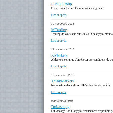
FIBO Group
Levier pour les crypto-monnaies à augmenter
Lire ci-après
30 novembre 2018
MTrading
Trading de week-end sur les CFD de crypto-monna
Lire ci-après
22 novembre 2018
AMarkets
AMarkets continue d'améliorer ses conditions de tr
Lire ci-après
16 novembre 2018
ThinkMarkets
Négociation des indices 24h/24 bientôt disponible
Lire ci-après
8 novembre 2018
Dukascopy
Dukascopy Bank : crypto-financement disponible po