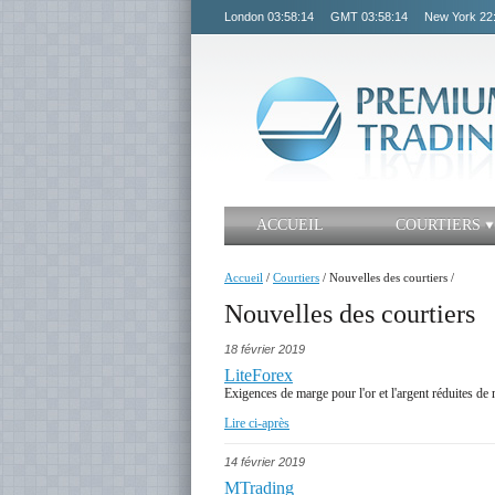
London
03:58:15
GMT
03:58:15
New York
22
ACCUEIL
COURTIERS
Accueil
/
Courtiers
/
Nouvelles des courtiers
/
Nouvelles des courtiers
18 février 2019
LiteForex
Exigences de marge pour l'or et l'argent réduites de 
Lire ci-après
14 février 2019
MTrading