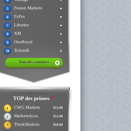
4
Fusion Markets
►
5
FxPro
►
6
Libertex
►
7
XM
►
8
OneRoyal
►
9
Tickmill
►
10
Tous les courtiers
TOP des primes
*
CWG Markets
$12.00
1
Markets4you
$12.00
2
ThinkMarkets
$10.00
3