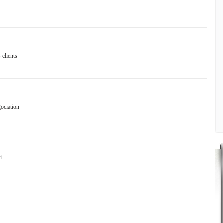
 clients
gociation
i