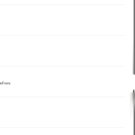
iteForex