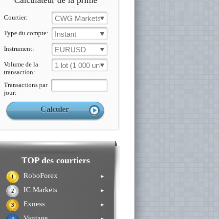
Calculateur de la prime
Courtier:
CWG Markets
Type du compte:
Instant
Instrument:
EURUSD
Volume de la
1 lot (1 000 un.)
transaction:
Transactions par
jour:
TOP des courtiers
RoboForex
►
1
IC Markets
►
2
Exness
►
3
Vantage
►