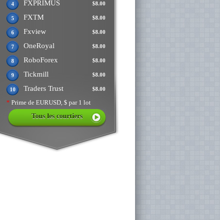
FXPRIMUS
$8.00
4
FXTM
$8.00
5
Fxview
$8.00
6
OneRoyal
$8.00
7
RoboForex
$8.00
8
Tickmill
$8.00
9
Traders Trust
$8.00
10
*
Prime de EURUSD, $ par 1 lot
Tous les courtiers