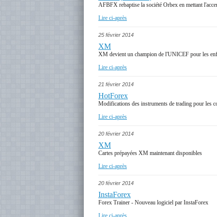
AFBFX rebaptise la société Orbex en mettant l'accent 
Lire ci-après
25 février 2014
XM
XM devient un champion de l'UNICEF pour les enf
Lire ci-après
21 février 2014
HotForex
Modifications des instruments de trading pour les
Lire ci-après
20 février 2014
XM
Cartes prépayées XM maintenant disponibles
Lire ci-après
20 février 2014
InstaForex
Forex Trainer - Nouveau logiciel par InstaForex
Lire ci-après