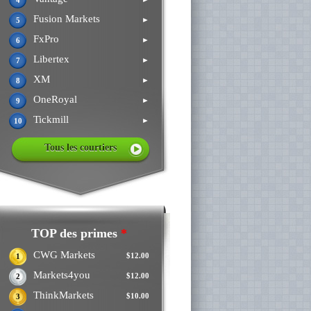
4
Fusion Markets
►
5
FxPro
►
6
Libertex
►
7
XM
►
8
OneRoyal
►
9
Tickmill
►
10
Tous les courtiers
TOP des primes
*
CWG Markets
$12.00
1
Markets4you
$12.00
2
ThinkMarkets
$10.00
3