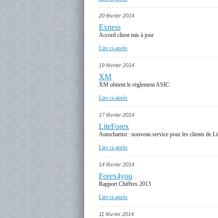
20 février 2014
Exness
Accord client mis à jour
Lire ci-après
19 février 2014
XM
XM obtient le règlement ASIC
Lire ci-après
17 février 2014
LiteForex
Autochartist : nouveau service pour les clients de L
Lire ci-après
14 février 2014
Forex4you
Rapport Chiffres 2013
Lire ci-après
11 février 2014