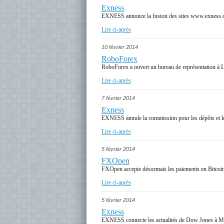
Exness
EXNESS annonce la fusion des sites www.exness.
Lire ci-après
10 février 2014
RoboForex
RoboForex a ouvert un bureau de représentation à 
Lire ci-après
7 février 2014
Exness
EXNESS annule la commission pour les dépôts et les
Lire ci-après
5 février 2014
FXOpen
FXOpen accepte désormais les paiements en Bitcoin
Lire ci-après
5 février 2014
Exness
EXNESS connecte les actualités de Dow Jones à Me