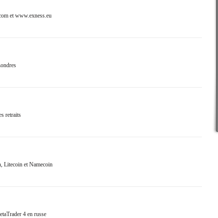
com et www.exness.eu
Londres
 retraits
, Litecoin et Namecoin
taTrader 4 en russe