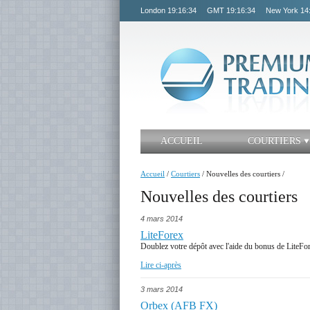
London
19:16:35
GMT
19:16:35
New York
14
ACCUEIL
COURTIERS
Accueil
/
Courtiers
/
Nouvelles des courtiers
/
Nouvelles des courtiers
4 mars 2014
LiteForex
Doublez votre dépôt avec l'aide du bonus de LiteFor
Lire ci-après
3 mars 2014
Orbex (AFB FX)