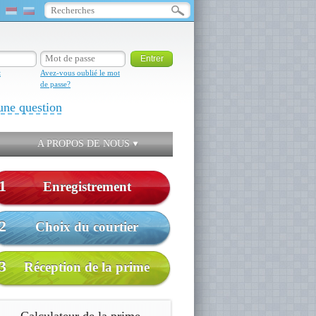
t
Avez-vous oublié le mot
de passe?
une question
A PROPOS DE NOUS
1
Enregistrement
2
Choix du courtier
3
Réception de la prime