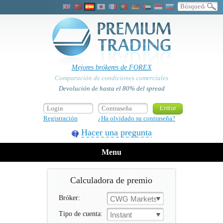
Mejores brókeres de FOREX
Comparación de condiciones comerciales
Devolución de hasta el 80% del spread
Registración
¿Ha olvidado su contraseña?
Hacer una pregunta
Menu
Calculadora de premio
Bróker:
CWG Markets
Tipo de cuenta:
Instant