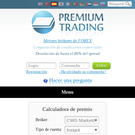
Mejores brókeres de FOREX
Comparación de condiciones comerciales
Devolución de hasta el 80% del spread
Registración
¿Ha olvidado su contraseña?
Hacer una pregunta
Menu
Calculadora de premio
Bróker:
CWG Markets
Tipo de cuenta:
Instant