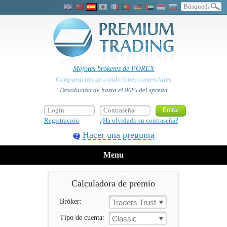
Mejores brókeres de FOREX
Comparación de condiciones comerciales
Devolución de hasta el 80% del spread
Registración
¿Ha olvidado su contraseña?
Hacer una pregunta
Menu
Calculadora de premio
Bróker:
Traders Trust
Tipo de cuenta:
Classic