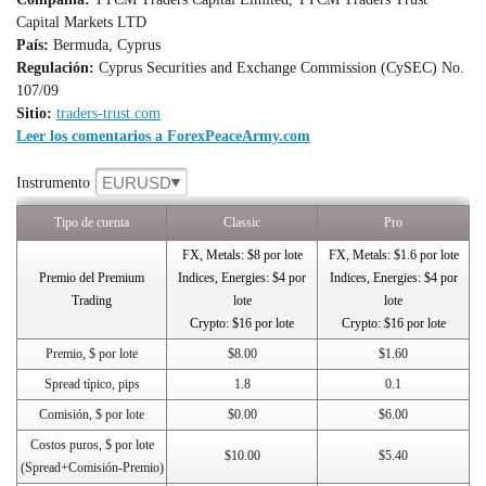
Capital Markets LTD
País:
Bermuda, Cyprus
Regulación:
Cyprus Securities and Exchange Commission (CySEC) No.
107/09
Sitio:
traders-trust.com
Leer los comentarios a ForexPeaceArmy.com
EURUSD
Instrumento
Tipo de cuenta
Classic
Pro
FX, Metals: $8 por lote
FX, Metals: $1.6 por lote
Premio del Premium
Indices, Energies: $4 por
Indices, Energies: $4 por
Trading
lote
lote
Crypto: $16 por lote
Crypto: $16 por lote
Premio, $ por lote
$8.00
$1.60
Spread típico, pips
1.8
0.1
Comisión, $ por lote
$0.00
$6.00
Costos puros, $ por lote
$10.00
$5.40
(Spread+Comisión-Premio)