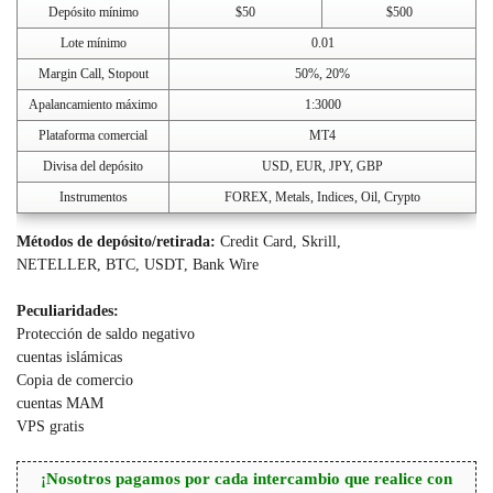
Depósito mínimo
$50
$500
Lote mínimo
0.01
Margin Call, Stopout
50%, 20%
Apalancamiento máximo
1:3000
Plataforma comercial
MT4
Divisa del depósito
USD, EUR, JPY, GBP
Instrumentos
FOREX, Metals, Indices, Oil, Crypto
Métodos de depósito/retirada
:
Credit Card, Skrill,
NETELLER, BTC, USDT, Bank Wire
Peculiaridades:
Protección de saldo negativo
cuentas islámicas
Copia de comercio
cuentas MAM
VPS gratis
¡Nosotros pagamos por cada intercambio que realice con