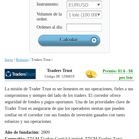
Instrumento:
EURUSD
Volumen de la
1 lote (100 000 un.)
orden:
Ordenes al día:
Inicio
/
Brókeres
/
Traders Trust
/
Traders Trust
Premio: $1.6 - $8
Código IB: 1290819
por lote
La misión de Trader Trust es ser honestos en sus operaciones, fieles a sus
compromisos y siempre del lado de los traders. El corredor ofrece
seguridad de fondos y pagos oportunos. Una de las prioridades clave de
Trader Trust es asegurarse de que los operadores sientan que pueden
confiar en el corredor con sus fondos de inversión ganados con tanto
esfuerzo y sus operaciones.
Año de fundación:
2009
Compañía:
TTCM Traders Capital Limited, TTCM Traders Trust