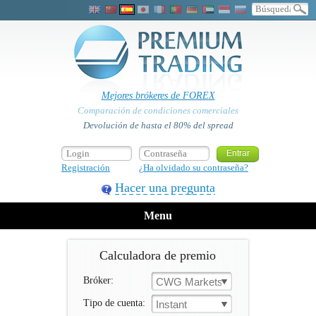
Mejores brókeres de FOREX
Comparación de condiciones comerciales
Devolución de hasta el 80% del spread
Registración
¿Ha olvidado su contraseña?
Hacer una pregunta
Menu
Calculadora de premio
Bróker:
CWG Markets
Tipo de cuenta:
Instant