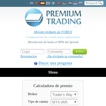
Mejores brókeres de FOREX
Comparación de condiciones comerciales
Devolución de hasta el 80% del spread
Registración
¿Ha olvidado su contraseña?
Hacer una pregunta
Menu
Calculadora de premio
Bróker:
Trader's Way
Tipo de cuenta:
MT4.VAR.