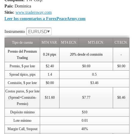
País:
Dominica
Sitio:
www.tradersway.com
Leer los comentarios a ForexPeaceArmy.com
EURUSD
Instrumento
Tipo de cuenta
MT4.VAR.
MT4.ECN.
MT5.ECN.
CT.ECN.
Premio del Premium
0.24 pips
20% desde el comisión
-
Trading
Premio, $ por lote
$2.40
$0.69
$0.00
Spread típico, pips
1.4
0.5
Comisión, $ por lote
$0.00
$3.46
Costos puros, $ por lote
(Spread+Comisión-
$11.60
$7.77
$8.46
Premio)
Depósito mínimo
$10
Lote mínimo
0.01
Margin Call, Stopout
40%