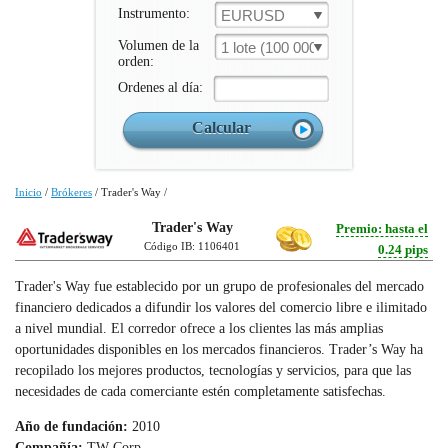
Instrumento:
EURUSD
Volumen de la
1 lote (100 000 un.)
orden:
Ordenes al día:
Inicio
/
Brókeres
/
Trader's Way
/
Trader's Way
Premio: hasta el
Código IB: 1106401
0.24 pips
Trader's Way fue establecido por un grupo de profesionales del mercado
financiero dedicados a difundir los valores del comercio libre e ilimitado
a nivel mundial. El corredor ofrece a los clientes las más amplias
oportunidades disponibles en los mercados financieros. Trader’s Way ha
recopilado los mejores productos, tecnologías y servicios, para que las
necesidades de cada comerciante estén completamente satisfechas.
Año de fundación:
2010
Compañía:
TW Corp.