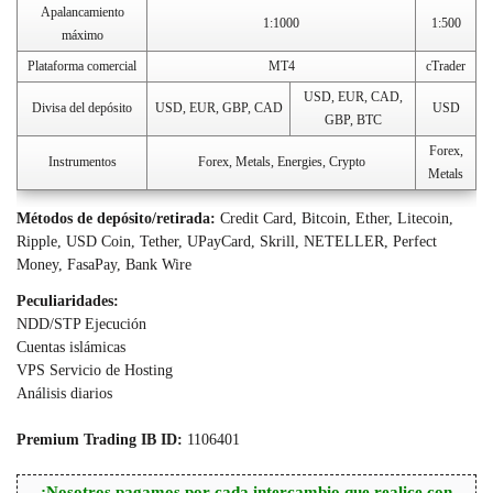
Apalancamiento
1:1000
1:500
máximo
Plataforma comercial
MT4
cTrader
USD, EUR, CAD,
Divisa del depósito
USD, EUR, GBP, CAD
USD
GBP, BTC
Forex,
Instrumentos
Forex, Metals, Energies, Crypto
Metals
Métodos de depósito/
retirada
:
Credit Card, Bitcoin, Ether, Litecoin,
Ripple, USD Coin, Tether, UPayCard, Skrill, NETELLER, Perfect
Money, FasaPay, Bank Wire
Peculiaridades:
NDD/STP Ejecución
Cuentas islámicas
VPS Servicio de Hosting
Análisis diarios
Premium Trading IB ID:
1106401
¡Nosotros pagamos por cada intercambio que realice con