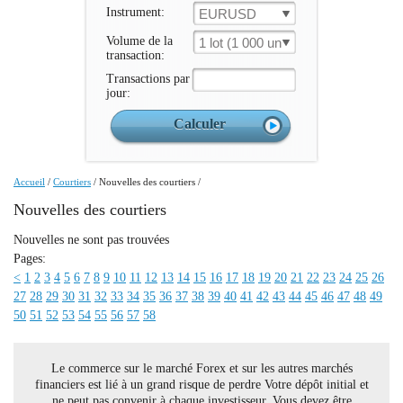
Instrument:
EURUSD
Volume de la
1 lot (1 000 un.)
transaction:
Transactions par
jour:
Accueil
/
Courtiers
/
Nouvelles des courtiers
/
Nouvelles des courtiers
Nouvelles ne sont pas trouvées
Pages:
<
1
2
3
4
5
6
7
8
9
10
11
12
13
14
15
16
17
18
19
20
21
22
23
24
25
26
27
28
29
30
31
32
33
34
35
36
37
38
39
40
41
42
43
44
45
46
47
48
49
50
51
52
53
54
55
56
57
58
Le commerce sur le marché Forex et sur les autres marchés
financiers est lié à un grand risque de perdre Votre dépôt initial et
ne peut pas convenir à chaque investisseur. Vous devez être