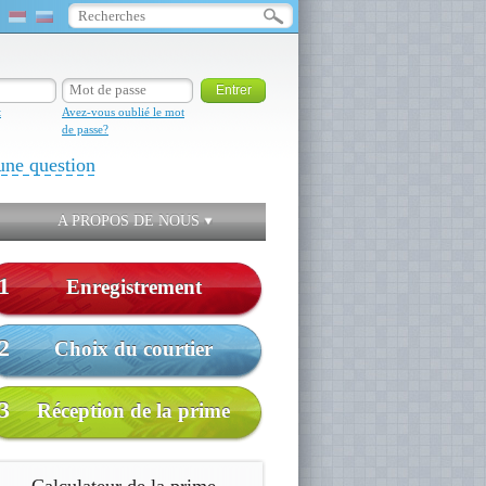
t
Avez-vous oublié le mot
de passe?
une question
A PROPOS DE NOUS
1
Enregistrement
2
Choix du courtier
3
Réception de la prime