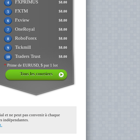
FXPRIMUS
$8.00
4
FXTM
$8.00
5
Fxview
$8.00
6
OneRoyal
$8.00
7
RoboForex
$8.00
8
Tickmill
$8.00
9
Traders Trust
$8.00
10
*
Prime de EURUSD, $ par 1 lot
Tous les courtiers
tial et ne peut pas convenir à chaque
ces indépendantes.
t.