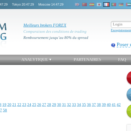
47:29
Tokyo
20:47:29
Moscow
14:47:29
Meilleurs brokers FOREX
Enregistremen
Comparaison des conditions de trading
Remboursement jusqu’au 80% du spread
Poser 
ANALYTIQUE
PARTENAIRES
FAQ
8
19
20
21
22
23
24
25
26
27
28
29
30
31
32
33
34
35
36
37
38
39
40
41
42
7
58