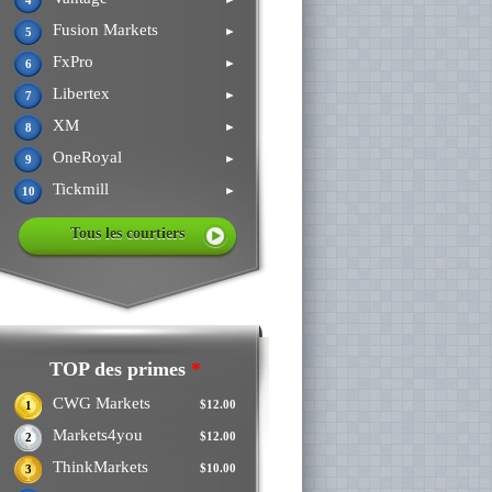
4
Fusion Markets
►
5
FxPro
►
6
Libertex
►
7
XM
►
8
OneRoyal
►
9
Tickmill
►
10
Tous les courtiers
TOP des primes
*
CWG Markets
$12.00
1
Markets4you
$12.00
2
ThinkMarkets
$10.00
3