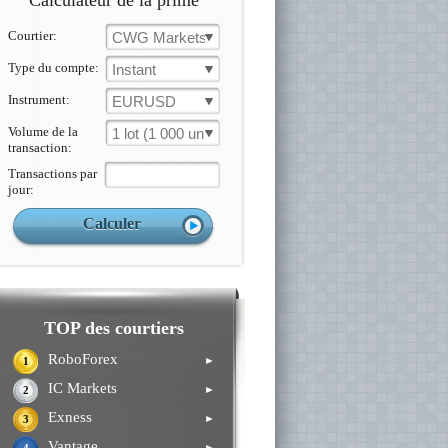
Calculateur de la prime
Courtier:
CWG Markets
Type du compte:
Instant
Instrument:
EURUSD
Volume de la
1 lot (1 000 un.)
transaction:
Transactions par
jour:
TOP des courtiers
RoboForex
►
1
IC Markets
►
2
Exness
►
3
Vantage
►