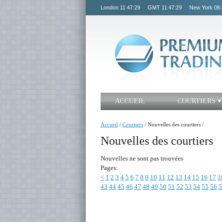
London
11:47:29
GMT
11:47:29
New York
06:
ACCUEIL
COURTIERS
Accueil
/
Courtiers
/
Nouvelles des courtiers
/
Nouvelles des courtiers
Nouvelles ne sont pas trouvées
Pages:
<
1
2
3
4
5
6
7
8
9
10
11
12
13
14
15
16
17
1
43
44
45
46
47
48
49
50
51
52
53
54
55
56
5