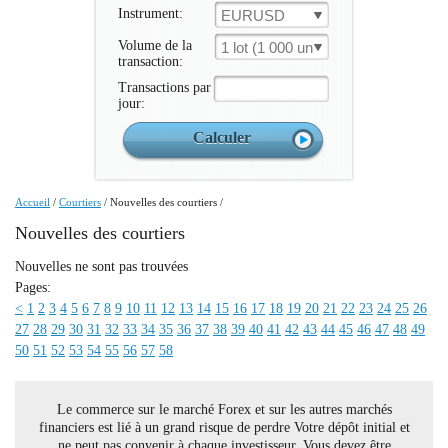
Instrument:
EURUSD
Volume de la
1 lot (1 000 un.)
transaction:
Transactions par
jour:
Accueil
/
Courtiers
/
Nouvelles des courtiers
/
Nouvelles des courtiers
Nouvelles ne sont pas trouvées
Pages:
<
1
2
3
4
5
6
7
8
9
10
11
12
13
14
15
16
17
18
19
20
21
22
23
24
25
26
27
28
29
30
31
32
33
34
35
36
37
38
39
40
41
42
43
44
45
46
47
48
49
50
51
52
53
54
55
56
57
58
Le commerce sur le marché Forex et sur les autres marchés
financiers est lié à un grand risque de perdre Votre dépôt initial et
ne peut pas convenir à chaque investisseur. Vous devez être