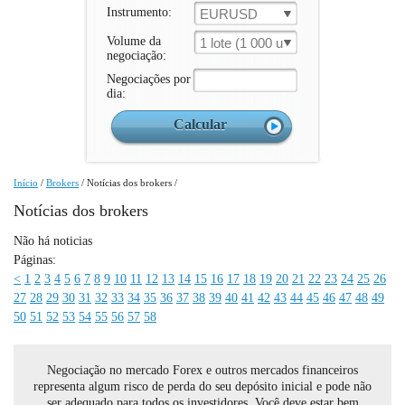
Instrumento:
EURUSD
Volume da
1 lote (1 000 un.)
negociação:
Negociações por
dia:
Início
/
Brokers
/
Notícias dos brokers
/
Notícias dos brokers
Não há noticias
Páginas:
<
1
2
3
4
5
6
7
8
9
10
11
12
13
14
15
16
17
18
19
20
21
22
23
24
25
26
27
28
29
30
31
32
33
34
35
36
37
38
39
40
41
42
43
44
45
46
47
48
49
50
51
52
53
54
55
56
57
58
Negociação no mercado Forex e outros mercados financeiros
representa algum risco de perda do seu depósito inicial e pode não
ser adequado para todos os investidores. Você deve estar bem