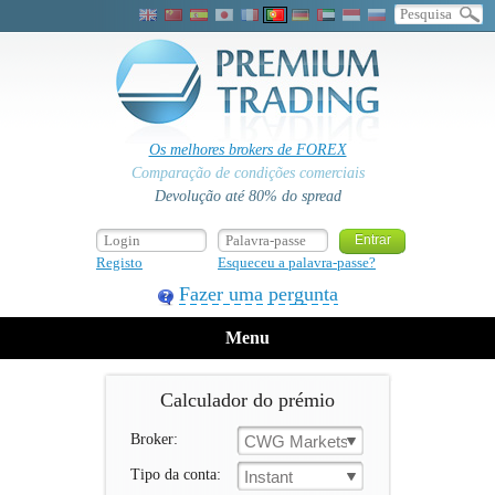
Os melhores brokers de FOREX
Comparação de condições comerciais
Devolução até 80% do spread
Registo
Esqueceu a palavra-passe?
Fazer uma pergunta
Menu
Calculador do prémio
Broker:
CWG Markets
Tipo da conta:
Instant