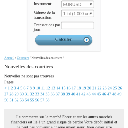
Instrument:
EURUSD
Volume de la
1 lot (1 000 un.)
transaction:
Transactions par
jour:
Accueil
/
Courtiers
/
Nouvelles des courtiers
/
Nouvelles des courtiers
Nouvelles ne sont pas trouvées
Pages:
<
1
2
3
4
5
6
7
8
9
10
11
12
13
14
15
16
17
18
19
20
21
22
23
24
25
26
27
28
29
30
31
32
33
34
35
36
37
38
39
40
41
42
43
44
45
46
47
48
49
50
51
52
53
54
55
56
57
58
Le commerce sur le marché Forex et sur les autres marchés
financiers est lié à un grand risque de perdre Votre dépôt initial et
ne peut pas convenir à chaque investisseur. Vous devez être