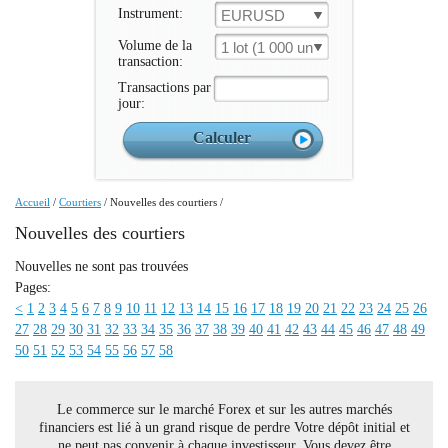
Instrument:
EURUSD
Volume de la
1 lot (1 000 un.)
transaction:
Transactions par
jour:
Accueil
/
Courtiers
/
Nouvelles des courtiers
/
Nouvelles des courtiers
Nouvelles ne sont pas trouvées
Pages:
<
1
2
3
4
5
6
7
8
9
10
11
12
13
14
15
16
17
18
19
20
21
22
23
24
25
26
27
28
29
30
31
32
33
34
35
36
37
38
39
40
41
42
43
44
45
46
47
48
49
50
51
52
53
54
55
56
57
58
Le commerce sur le marché Forex et sur les autres marchés
financiers est lié à un grand risque de perdre Votre dépôt initial et
ne peut pas convenir à chaque investisseur. Vous devez être