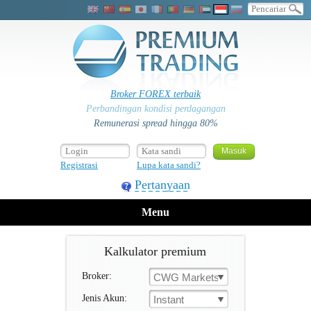
Broker FOREX terbaik
Perbandingan kondisi perdagangan
Remunerasi spread hingga 80%
Registrasi
Lupa kata sandi?
Pertanyaan
Menu
Kalkulator premium
Broker:
CWG Markets
Jenis Akun:
Instant