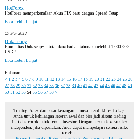
HotForex
HotForex memperkenalkan Akun FIX baru dengan Spread Tetap
Baca Lebih Lanjut
10 Mei 2013
Dukascopy
Komunitas Dukascopy – total dana hadiah tahunan melebihi 1.000.000
USD!!!
Baca Lebih Lanjut
Halaman:
<
1
2
3
4
5
6
7
8
9
10
11
12
13
14
15
16
17
18
19
20
21
22
23
24
25
26
27
28
29
30
31
32
33
34
35
36
37
38
39
40
41
42
43
44
45
46
47
48
49
50
51
52
53
54
55
56
57
58
>
Trading Forex dan pasar keuangan lainnya memiliki resiko bagi
Anda untuk kehilangan setoran awal dan bisa jadi sistem trading
ini tidak cocok untuk semua investor. Dengan merujuk ke sumber
independen, jika diperlukan, Anda dapat mempelajari semua risiko
tersebut.
Peringatan resiko.
Kebijakan pribadi.
Perjanjian pendaftaran.