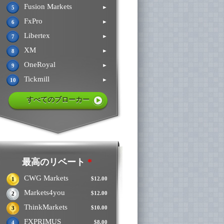
Fusion Markets
►
5
FxPro
►
6
Libertex
►
7
XM
►
8
OneRoyal
►
9
Tickmill
►
10
すべてのブローカー
最高のリベート
*
CWG Markets
$12.00
1
Markets4you
$12.00
2
ThinkMarkets
$10.00
3
FXPRIMUS
$8.00
4