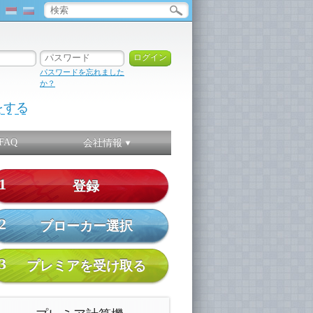
パスワードを忘れました
か？
をする
FAQ
会社情報
1
登録
2
ブローカー選択
3
プレミアを受け取る