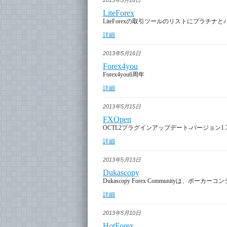
2013年5月16日
LiteForex
LiteForexの取引ツールのリストにプラチ
詳細
2013年5月16日
Forex4you
Forex4you6周年
詳細
2013年5月15日
FXOpen
OСTL2プラグインアップデート-バージョン1.
詳細
2013年5月13日
Dukascopy
Dukascopy Forex Communityは、ポ
詳細
2013年5月10日
HotForex