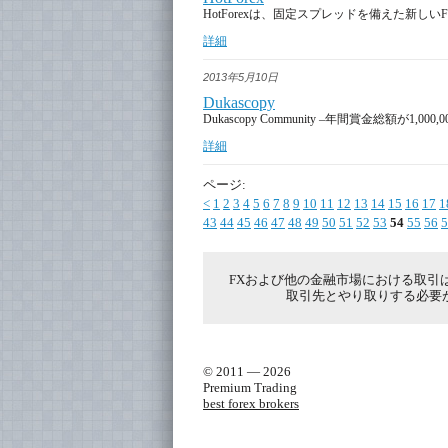
HotForexは、固定スプレッドを備えた新し
詳細
2013年5月10日
Dukascopy
Dukascopy Community –年間賞金総額が1,00
詳細
ページ:
<
1
2
3
4
5
6
7
8
9
10
11
12
13
14
15
16
17
1
43
44
45
46
47
48
49
50
51
52
53
54
55
56
5
FXおよび他の金融市場における取引
取引先とやり取りする必要
© 2011 — 2026
Premium Trading
best forex brokers