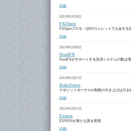
詳細
2013年5月29日
FXOpen
FXOpenプロモ：QIWIウォレットで入金す
詳細
2013年5月28日
NordFX
NordFXがサポートする決済システムの数は
詳細
2013年5月27日
RoboForex
デポジットボーナスの制限の引き上げは引き
詳細
2013年5月27日
Exness
EXNESSが新たな賞を受賞
詳細