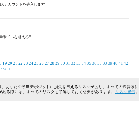
いFIXアカウントを導入します
0,000米ドルを超える!!!
8
19
20
21
22
23
24
25
26
27
28
29
30
31
32
33
34
35
36
37
38
39
40
41
42
7
58
>
は、あなたの初期デポジットに損失を与えるリスクがあり、すべての投資家
がある際には、すべてのリスクを了解しておく必要があります。
リスク警告