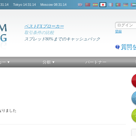
:31:15
Tokyo
14:31:15
Moscow
08:31:15
ベストFXブローカー
登録
取引条件の比較
スプレッド80%までのキャッシュバック
質問
カー
分析
パートナー
くなりました