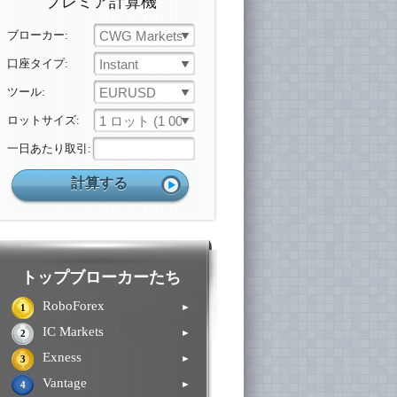
プレミア計算機
ブローカー:
CWG Markets
口座タイプ:
Instant
ツール:
EURUSD
ロットサイズ:
1 ロット (1 000 ユニット)
一日あたり取引:
トップブローカーたち
RoboForex
►
1
IC Markets
►
2
Exness
►
3
Vantage
►
4