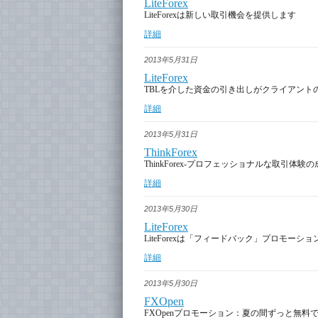
LiteForex
LiteForexは新しい取引機会を提供します
詳細
2013年5月31日
LiteForex
TBLを介した資金の引き出しがクライアント
詳細
2013年5月31日
ThinkForex
ThinkForex-プロフェッショナルな取引体
詳細
2013年5月30日
LiteForex
LiteForexは「フィードバック」プロモー
詳細
2013年5月30日
FXOpen
FXOpenプロモーション：夏の間ずっと無料