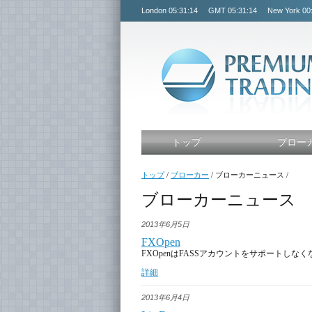
London
05:31:15
GMT
05:31:15
New York
00
トップ
ブロー
トップ
/
ブローカー
/
ブローカーニュース
/
ブローカーニュース
2013年6月5日
FXOpen
FXOpenはFASSアカウントをサポートしな
詳細
2013年6月4日