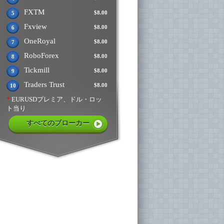
FXTM
$8.00
5
Fxview
$8.00
6
OneRoyal
$8.00
7
RoboForex
$8.00
8
Tickmill
$8.00
9
Traders Trust
$8.00
10
*
EURUSDプレミア、ドル・ロッ
ト当り
すべてのブローカー