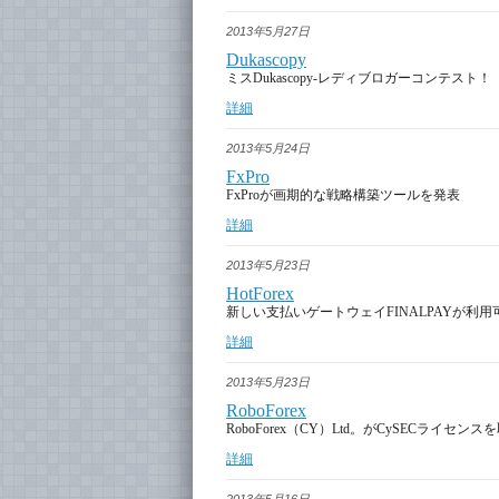
2013年5月27日
Dukascopy
ミスDukascopy-レディブロガーコンテスト！
詳細
2013年5月24日
FxPro
FxProが画期的な戦略構築ツールを発表
詳細
2013年5月23日
HotForex
新しい支払いゲートウェイFINALPAYが利
詳細
2013年5月23日
RoboForex
RoboForex（CY）Ltd。がCySECライセンス
詳細