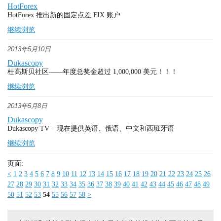
HotForex
HotForex 推出新的固定点差 FIX 账户
继续浏览
2013年5月10日
Dukascopy
杜高斯贝社区——年度总奖金超过 1,000,000 美元！！！
继续浏览
2013年5月8日
Dukascopy
Dukascopy TV – 现在提供英语、俄语、中文和西班牙语
继续浏览
页面:
<
1
2
3
4
5
6
7
8
9
10
11
12
13
14
15
16
17
18
19
20
21
22
23
24
25
26
27
28
29
30
31
32
33
34
35
36
37
38
39
40
41
42
43
44
45
46
47
48
49
50
51
52
53
54
55
56
57
58
>