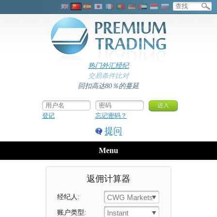
热门外汇经纪
交易条件比对
回扣高达80％的蔓延
登记
忘记密码？
提问
Menu
返佣计算器
经纪人:
CWG Markets
账户类型:
Instant