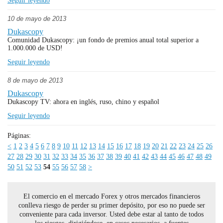
Seguir leyendo
10 de mayo de 2013
Dukascopy
Comunidad Dukascopy: ¡un fondo de premios anual total superior a
1.000.000 de USD!
Seguir leyendo
8 de mayo de 2013
Dukascopy
Dukascopy TV: ahora en inglés, ruso, chino y español
Seguir leyendo
Páginas:
<
1
2
3
4
5
6
7
8
9
10
11
12
13
14
15
16
17
18
19
20
21
22
23
24
25
26
27
28
29
30
31
32
33
34
35
36
37
38
39
40
41
42
43
44
45
46
47
48
49
50
51
52
53
54
55
56
57
58
>
El comercio en el mercado Forex y otros mercados financieros
conlleva riesgo de perder su primer depósito, por eso no puede ser
conveniente para cada inversor. Usted debe estar al tanto de todos