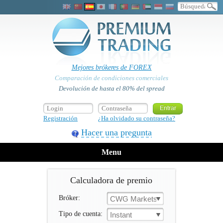
Mejores brókeres de FOREX
Comparación de condiciones comerciales
Devolución de hasta el 80% del spread
Registración
¿Ha olvidado su contraseña?
Hacer una pregunta
Menu
Calculadora de premio
Bróker:
CWG Markets
Tipo de cuenta:
Instant