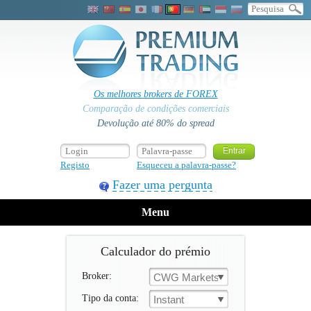
Os melhores brokers de FOREX
Comparação de condições comerciais
Devolução até 80% do spread
Registo
Esqueceu a palavra-passe?
Fazer uma pergunta
Menu
Calculador do prémio
Broker:
CWG Markets
Tipo da conta:
Instant