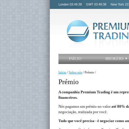
London
03:49:38
GMT
03:49:38
New York
22
INÍCIO
BROKERS
Início
/
Sobre nós
/
Prémio
/
Prémio
A companhia Premium Trading é um represe
financeiros.
Nós pagamos um prémio no valor
até 80% da
negociação, realizada por você.
Tudo que você precisa - é negociar como an