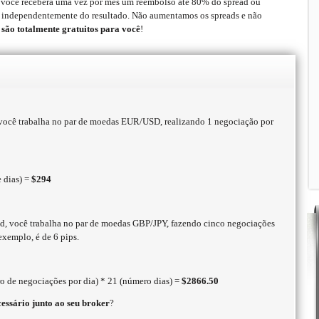
você receberá uma vez por mês um reembolso até 80% do spread ou
 independentemente do resultado. Não aumentamos os spreads e não
s são totalmente gratuitos para você
!
, você trabalha no par de moedas EUR/USD, realizando 1 negociação por
e dias) =
$294
d, você trabalha no par de moedas GBP/JPY, fazendo cinco negociações
exemplo, é de 6 pips.
o de negociações por dia) * 21 (número dias) =
$2866.50
essário junto ao seu broker
?