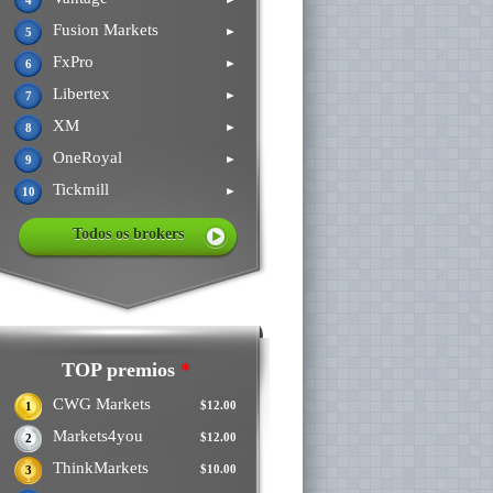
4
Fusion Markets
►
5
FxPro
►
6
Libertex
►
7
XM
►
8
OneRoyal
►
9
Tickmill
►
10
Todos os brokers
TOP premios
*
CWG Markets
$12.00
1
Markets4you
$12.00
2
ThinkMarkets
$10.00
3