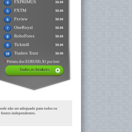
FXPRIMUS
$8.00
4
FXTM
$8.00
5
Fxview
$8.00
6
OneRoyal
$8.00
7
RoboForex
$8.00
8
Tickmill
$8.00
9
Traders Trust
$8.00
10
*
Prémio dos EURUSD, $1 por lote
Todos os brokers
 pode não ser adequado para todos os
s fontes independentes.