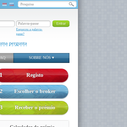
Esqueceu a palavra-
passe?
uma pergunta
FAQ
SOBRE NÓS
1
Registo
2
Escolher o broker
3
Receber o prémio