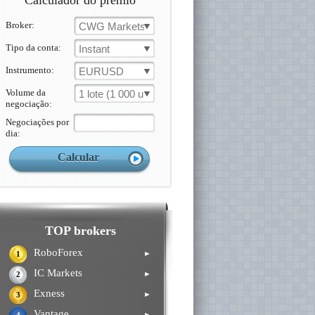
Calculador do prémio
Broker:
CWG Markets
Tipo da conta:
Instant
Instrumento:
EURUSD
Volume da
1 lote (1 000 un.)
negociação:
Negociações por
dia:
TOP brokers
RoboForex
►
1
IC Markets
►
2
Exness
►
3
Vantage
►