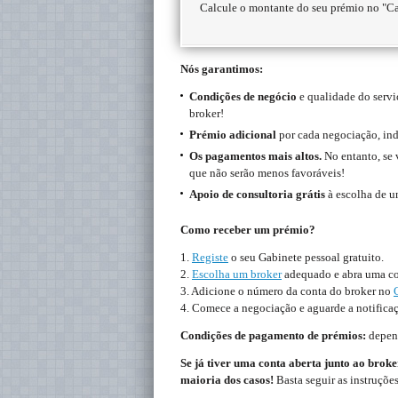
Calcule o montante do seu prémio no "Ca
Nós garantimos:
Condições de negócio
e qualidade do serv
broker!
Prémio adicional
por cada negociação, ind
Os pagamentos mais altos.
No entanto, se 
que não serão menos favoráveis!
Apoio de consultoria grátis
à escolha de u
Como receber um prémio?
1.
Registe
o seu Gabinete pessoal gratuito.
2.
Escolha um broker
adequado e abra uma con
3. Adicione o número da conta do broker no
4. Comece a negociação e aguarde a notific
Condições de pagamento de prémios:
depend
Se já tiver uma conta aberta junto ao broke
maioria dos casos!
Basta seguir as instruçõe