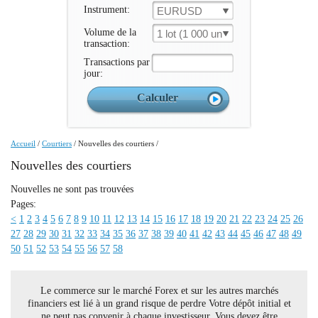
Instrument:
EURUSD
Volume de la
1 lot (1 000 un.)
transaction:
Transactions par
jour:
Accueil
/
Courtiers
/
Nouvelles des courtiers
/
Nouvelles des courtiers
Nouvelles ne sont pas trouvées
Pages:
<
1
2
3
4
5
6
7
8
9
10
11
12
13
14
15
16
17
18
19
20
21
22
23
24
25
26
27
28
29
30
31
32
33
34
35
36
37
38
39
40
41
42
43
44
45
46
47
48
49
50
51
52
53
54
55
56
57
58
Le commerce sur le marché Forex et sur les autres marchés
financiers est lié à un grand risque de perdre Votre dépôt initial et
ne peut pas convenir à chaque investisseur. Vous devez être