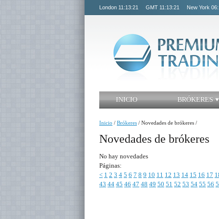
London
11:13:21
GMT
11:13:21
New York
06:
INICIO
BRÓKERES
Inicio
/
Brókeres
/
Novedades de brókeres
/
Novedades de brókeres
No hay novedades
Páginas:
<
1
2
3
4
5
6
7
8
9
10
11
12
13
14
15
16
17
1
43
44
45
46
47
48
49
50
51
52
53
54
55
56
5