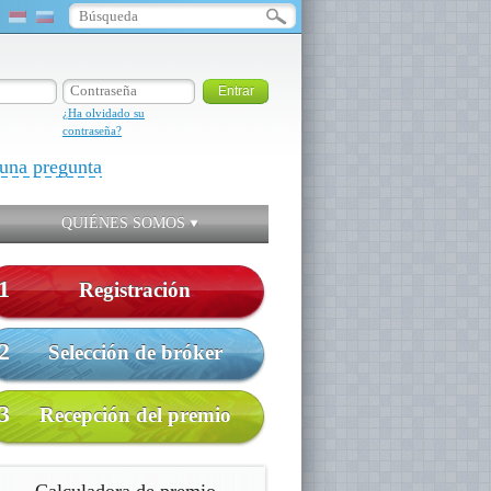
¿Ha olvidado su
contraseña?
una pregunta
QUIÉNES SOMOS
1
Registración
2
Selección de bróker
3
Recepción del premio