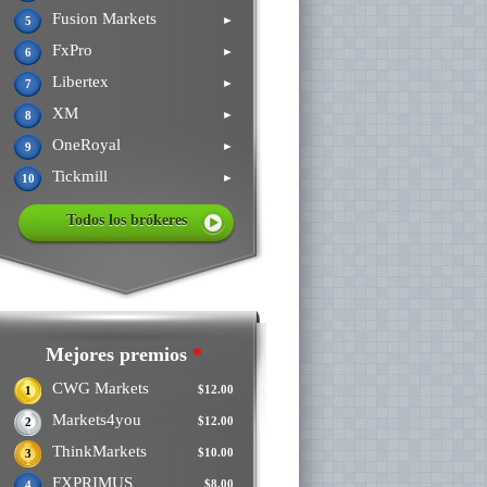
Fusion Markets
►
5
FxPro
►
6
Libertex
►
7
XM
►
8
OneRoyal
►
9
Tickmill
►
10
Todos los brókeres
Mejores premios
*
CWG Markets
$12.00
1
Markets4you
$12.00
2
ThinkMarkets
$10.00
3
FXPRIMUS
$8.00
4