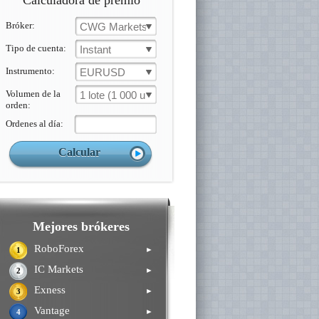
Calculadora de premio
Bróker:
CWG Markets
Tipo de cuenta:
Instant
Instrumento:
EURUSD
Volumen de la
1 lote (1 000 un.)
orden:
Ordenes al día:
Mejores brókeres
RoboForex
►
1
IC Markets
►
2
Exness
►
3
Vantage
►
4