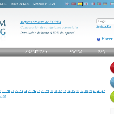
13:21
Tokyo
20:13:21
Moscow
14:13:21
Mejores brókeres de FOREX
Registración
Comparación de condiciones comerciales
Devolución de hasta el 80% del spread
Hacer 
ANALÍTICA
SOCIOS
FAQ
8
19
20
21
22
23
24
25
26
27
28
29
30
31
32
33
34
35
36
37
38
39
40
41
42
7
58