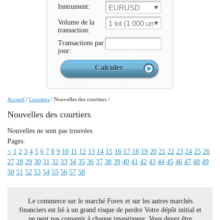
Instrument:
EURUSD
Volume de la
1 lot (1 000 un.)
transaction:
Transactions par
jour:
Accueil
/
Courtiers
/
Nouvelles des courtiers
/
Nouvelles des courtiers
Nouvelles ne sont pas trouvées
Pages:
<
1
2
3
4
5
6
7
8
9
10
11
12
13
14
15
16
17
18
19
20
21
22
23
24
25
26
27
28
29
30
31
32
33
34
35
36
37
38
39
40
41
42
43
44
45
46
47
48
49
50
51
52
53
54
55
56
57
58
Le commerce sur le marché Forex et sur les autres marchés
financiers est lié à un grand risque de perdre Votre dépôt initial et
ne peut pas convenir à chaque investisseur. Vous devez être