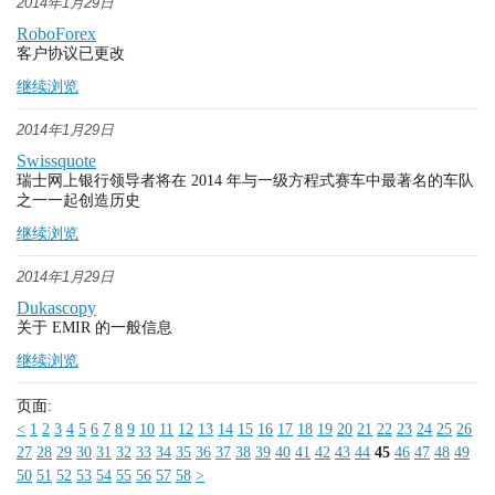
2014年1月29日
RoboForex
客户协议已更改
继续浏览
2014年1月29日
Swissquote
瑞士网上银行领导者将在 2014 年与一级方程式赛车中最著名的车队
之一一起创造历史
继续浏览
2014年1月29日
Dukascopy
关于 EMIR 的一般信息
继续浏览
页面:
<
1
2
3
4
5
6
7
8
9
10
11
12
13
14
15
16
17
18
19
20
21
22
23
24
25
26
27
28
29
30
31
32
33
34
35
36
37
38
39
40
41
42
43
44
45
46
47
48
49
50
51
52
53
54
55
56
57
58
>