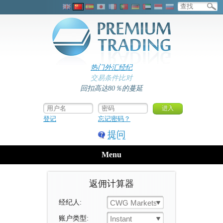
热门外汇经纪
交易条件比对
回扣高达80％的蔓延
登记
忘记密码？
提问
Menu
返佣计算器
经纪人:
CWG Markets
账户类型:
Instant