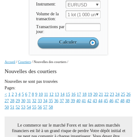
Instrument:
EURUSD
Volume de la
1 lot (1 000 un.)
transaction:
Transactions par
jour:
Accueil
/
Courtiers
/
Nouvelles des courtiers
/
Nouvelles des courtiers
Nouvelles ne sont pas trouvées
Pages:
<
1
2
3
4
5
6
7
8
9
10
11
12
13
14
15
16
17
18
19
20
21
22
23
24
25
26
27
28
29
30
31
32
33
34
35
36
37
38
39
40
41
42
43
44
45
46
47
48
49
50
51
52
53
54
55
56
57
58
Le commerce sur le marché Forex et sur les autres marchés
financiers est lié à un grand risque de perdre Votre dépôt initial et
ne peut pas convenir à chaque investisseur. Vous devez être