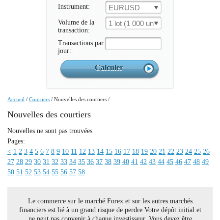
Instrument:
EURUSD
Volume de la
1 lot (1 000 un.)
transaction:
Transactions par
jour:
Accueil
/
Courtiers
/
Nouvelles des courtiers
/
Nouvelles des courtiers
Nouvelles ne sont pas trouvées
Pages:
<
1
2
3
4
5
6
7
8
9
10
11
12
13
14
15
16
17
18
19
20
21
22
23
24
25
26
27
28
29
30
31
32
33
34
35
36
37
38
39
40
41
42
43
44
45
46
47
48
49
50
51
52
53
54
55
56
57
58
Le commerce sur le marché Forex et sur les autres marchés
financiers est lié à un grand risque de perdre Votre dépôt initial et
ne peut pas convenir à chaque investisseur. Vous devez être