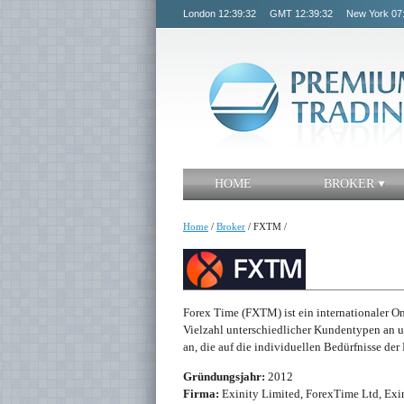
London
12:39:32
GMT
12:39:32
New York
07
HOME
BROKER
Home
/
Broker
/
FXTM
/
Forex Time (FXTM) ist ein internationaler On
Vielzahl unterschiedlicher Kundentypen an u
an, die auf die individuellen Bedürfnisse de
Gründungsjahr:
2012
Firma:
Exinity Limited, ForexTime Ltd, Exin