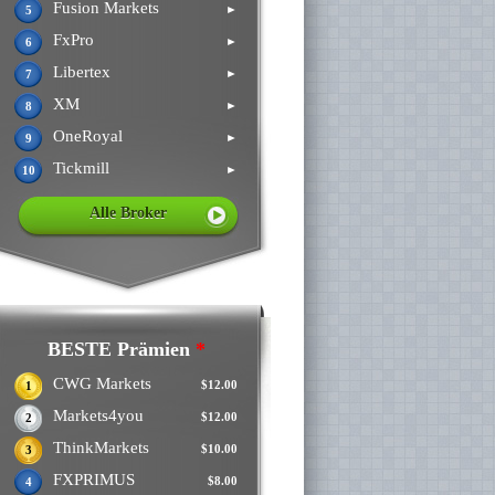
Fusion Markets
►
5
FxPro
►
6
Libertex
►
7
XM
►
8
OneRoyal
►
9
Tickmill
►
10
Alle Broker
BESTE Prämien
*
CWG Markets
$12.00
1
Markets4you
$12.00
2
ThinkMarkets
$10.00
3
FXPRIMUS
$8.00
4