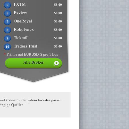
FXTM
$8.00
5
Fxview
$8.00
6
OneRoyal
$8.00
7
RoboForex
$8.00
8
Tickmill
$8.00
9
Traders Trust
$8.00
10
*
Prämie auf EURUSD, $ pro 1 Los
Alle Broker
und können nicht jedem Investor passen.
hängige Quellen.