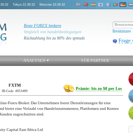
:39:32
Tokyo
21:39:32
Moscow
15:39:32
Beste FOREX brokern
Registrierung
Vergleich von handelsbedingungen
Rückzahlung bis zu 80% des spreads
Frage 
ANALYSEN
FÜR PARTNER
FXTM
Prämie: bis zu $8 per Los
IB-Code: 4953489
line-Forex-Broker. Das Unternehmen bietet Dienstleistungen für eine
nd bietet eine Vielzahl von Handelsinstrumenten, Plattformen und Konten
r Kunden zugeschnitten sind.
ity Capital East Africa Ltd