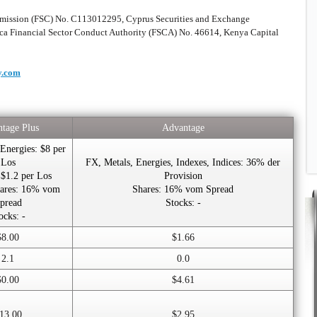
mmission (FSC) No. C113012295, Cyprus Securities and Exchange
a Financial Sector Conduct Authority (FSCA) No. 46614, Kenya Capital
y.com
tage Plus
Advantage
Energies: $8 per
Los
FX, Metals, Energies, Indexes, Indices: 36% der
 $1.2 per Los
Provision
hares: 16% vom
Shares: 16% vom Spread
pread
Stocks: -
ocks: -
$8.00
$1.66
2.1
0.0
$0.00
$4.61
13.00
$2.95