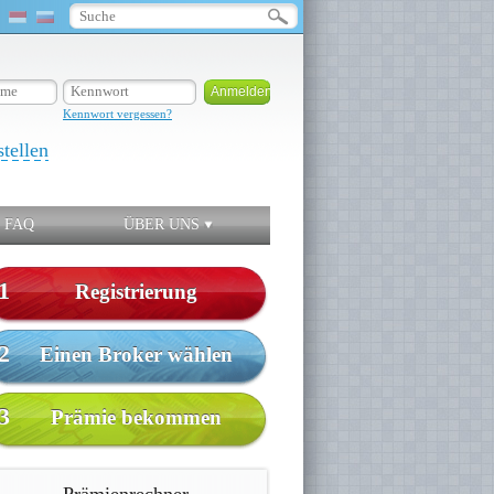
Kennwort vergessen?
stellen
FAQ
ÜBER UNS
1
Registrierung
2
Einen Broker wählen
3
Prämie bekommen