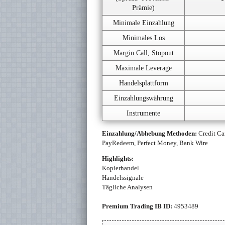
Prämie)
Minimale Einzahlung
Minimales Los
Margin Call, Stopout
Maximale Leverage
Handelsplattform
Einzahlungswährung
Instrumente
Einzahlung/Abhebung Methoden:
Credit Ca
PayRedeem, Perfect Money, Bank Wire
Highlights:
Kopierhandel
Handelssignale
Tägliche Analysen
Premium Trading IB ID:
4953489