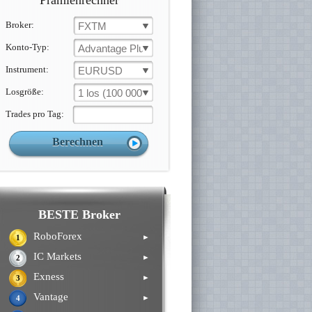
Prämienrechner
Broker:
FXTM
Konto-Typ:
Advantage Plus
Instrument:
EURUSD
Losgröße:
1 los (100 000 un.)
Trades pro Tag:
BESTE Broker
RoboForex
►
1
IC Markets
►
2
Exness
►
3
Vantage
►
4