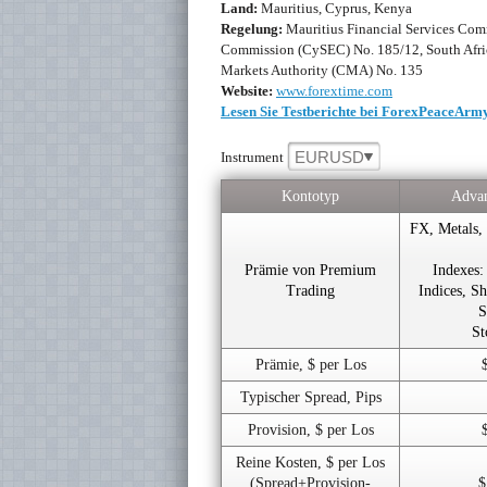
Land:
Mauritius, Cyprus, Kenya
Regelung:
Mauritius Financial Services Co
Commission (CySEC) No. 185/12, South Afric
Markets Authority (CMA) No. 135
Website:
www.forextime.com
Lesen Sie Testberichte bei ForexPeaceArm
EURUSD
Instrument
Kontotyp
Advan
FX, Metals, 
Prämie von Premium
Indexes:
Trading
Indices, S
S
St
Prämie, $ per Los
Typischer Spread, Pips
Provision, $ per Los
Reine Kosten, $ per Los
(Spread+Provision-
$