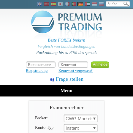
Beste FOREX brokern
Vergleich von handelsbedingungen
Rückzahlung bis zu 80% des spreads
Registrierung
Kennwort vergessen?
Frage stellen
Menu
Prämienrechner
Broker:
CWG Markets
Konto-Typ:
Instant