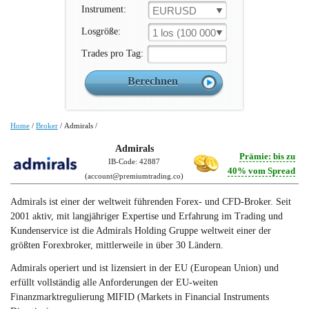
Instrument:
EURUSD
Losgröße:
1 los (100 000 un.)
Trades pro Tag:
Home
/
Broker
/
Admirals
/
Admirals
Prämie: bis zu
IB-Code: 42887
40% vom Spread
(
account@premiumtrading.co
)
Admirals ist einer der weltweit führenden Forex- und CFD-Broker. Seit
2001 aktiv, mit langjähriger Expertise und Erfahrung im Trading und
Kundenservice ist die Admirals Holding Gruppe weltweit einer der
größten Forexbroker, mittlerweile in über 30 Ländern.
Admirals operiert und ist lizensiert in der EU (European Union) und
erfüllt vollständig alle Anforderungen der EU-weiten
Finanzmarktregulierung MIFID (Markets in Financial Instruments