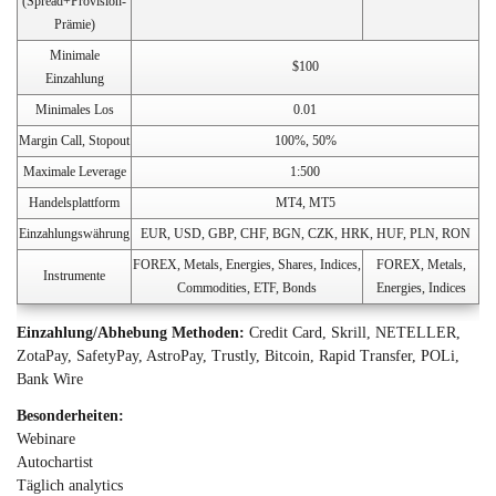
(Spread+Provision-
Prämie)
Minimale
$100
Einzahlung
Minimales Los
0.01
Margin Call, Stopout
100%, 50%
Maximale Leverage
1:500
Handelsplattform
MT4, MT5
Einzahlungswährung
EUR, USD, GBP, CHF, BGN, CZK, HRK, HUF, PLN, RON
FOREX, Metals, Energies, Shares, Indices,
FOREX, Metals,
Instrumente
Commodities, ETF, Bonds
Energies, Indices
Einzahlung/Abhebung Methoden:
Credit Card, Skrill, NETELLER,
ZotaPay, SafetyPay, AstroPay, Trustly, Bitcoin, Rapid Transfer, POLi,
Bank Wire
Besonderheiten:
Webinare
Autochartist
Täglich analytics