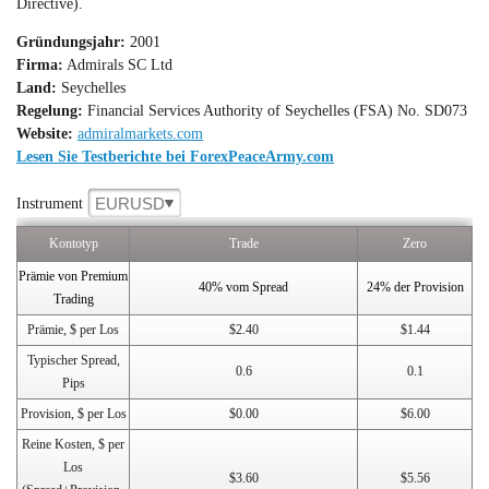
Directive).
Gründungsjahr:
2001
Firma:
Admirals SC Ltd
Land:
Seychelles
Regelung:
Financial Services Authority of Seychelles (FSA) No. SD073
Website:
admiralmarkets.com
Lesen Sie Testberichte bei ForexPeaceArmy.com
EURUSD
Instrument
Kontotyp
Trade
Zero
Prämie von Premium
40% vom Spread
24% der Provision
Trading
Prämie, $ per Los
$2.40
$1.44
Typischer Spread,
0.6
0.1
Pips
Provision, $ per Los
$0.00
$6.00
Reine Kosten, $ per
Los
$3.60
$5.56