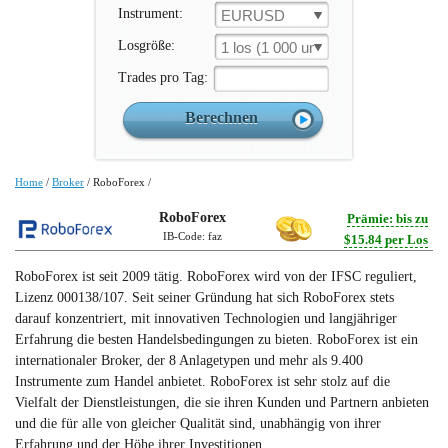
Instrument:
EURUSD
Losgröße:
1 los (1 000 un.)
Trades pro Tag:
Home
/
Broker
/
RoboForex
/
RoboForex
Prämie: bis zu
IB-Code: faz
$15.84 per Los
RoboForex ist seit 2009 tätig. RoboForex wird von der IFSC reguliert,
Lizenz 000138/107. Seit seiner Gründung hat sich RoboForex stets
darauf konzentriert, mit innovativen Technologien und langjähriger
Erfahrung die besten Handelsbedingungen zu bieten. RoboForex ist ein
internationaler Broker, der 8 Anlagetypen und mehr als 9.400
Instrumente zum Handel anbietet. RoboForex ist sehr stolz auf die
Vielfalt der Dienstleistungen, die sie ihren Kunden und Partnern anbieten
und die für alle von gleicher Qualität sind, unabhängig von ihrer
Erfahrung und der Höhe ihrer Investitionen.