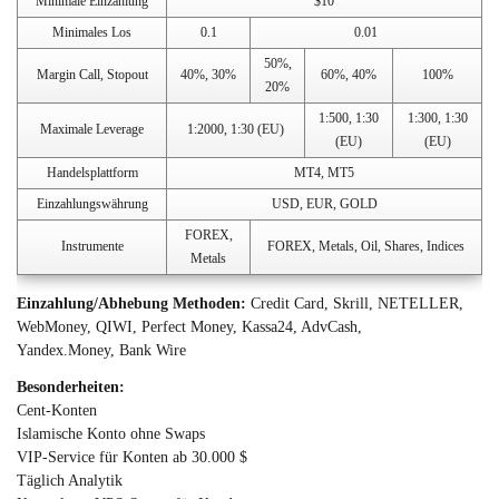
Minimale Einzahlung
$10
Minimales Los
0.1
0.01
50%,
Margin Call, Stopout
40%, 30%
60%, 40%
100%
20%
1:500, 1:30
1:300, 1:30
Maximale Leverage
1:2000, 1:30 (EU)
(EU)
(EU)
Handelsplattform
MT4, MT5
Einzahlungswährung
USD, EUR, GOLD
FOREX,
Instrumente
FOREX, Metals, Oil, Shares, Indices
Metals
Einzahlung/Abhebung Methoden:
Credit Card, Skrill, NETELLER,
WebMoney, QIWI, Perfect Money, Kassa24, AdvCash,
Yandex.Money, Bank Wire
Besonderheiten:
Cent-Konten
Islamische Konto ohne Swaps
VIP-Service für Konten ab 30.000 $
Täglich Analytik