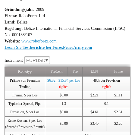
Gründungsjahr:
2009
Firma:
RoboForex Ltd
Land:
Belize
Regelung:
Belize International Financial Services Commission (IFSC)
No. 000138/107
Website:
www.roboforex.com
Lesen Sie Testberichte bei ForexPeaceArmy.com
EURUSD
Instrument
Kontotyp
ProCent
Pro
ECN
Prime
Prämie von Premium
$6.32 - $15.84 per Los
48% der Provision
Trading
täglich
täglich
Prämie, $ per Los
$8.00
$2.21
$1.11
Typischer Spread, Pips
1.3
0.1
Provision, $ per Los
$0.00
$4.61
$2.31
Reine Kosten, $ per Los
$5.00
$3.40
$2.20
(Spread+Provision-Prämie)