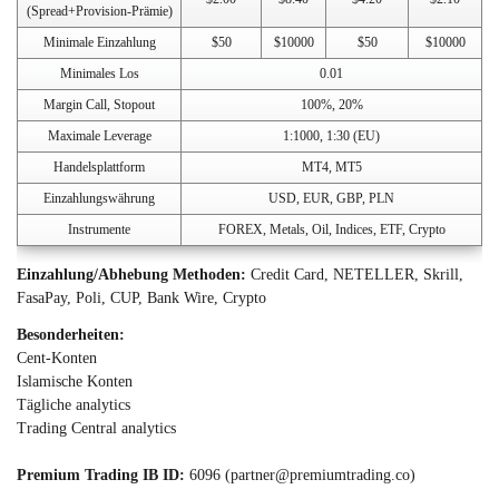
(Spread+Provision-Prämie)
Minimale Einzahlung
$50
$10000
$50
$10000
Minimales Los
0.01
Margin Call, Stopout
100%, 20%
Maximale Leverage
1:1000, 1:30 (EU)
Handelsplattform
MT4, MT5
Einzahlungswährung
USD, EUR, GBP, PLN
Instrumente
FOREX, Metals, Oil, Indices, ETF, Crypto
Einzahlung/Abhebung Methoden:
Credit Card, NETELLER, Skrill,
FasaPay, Poli, CUP, Bank Wire, Crypto
Besonderheiten:
Cent-Konten
Islamische Konten
Tägliche analytics
Trading Central analytics
Premium Trading IB ID:
6096 (
partner@premiumtrading.co
)