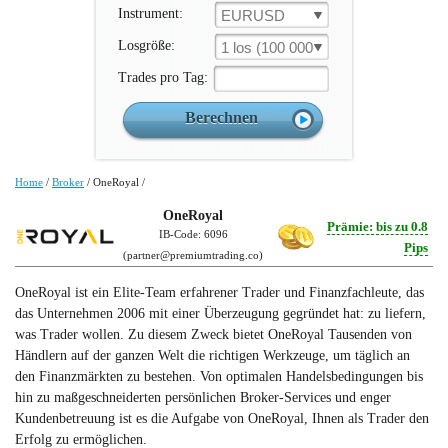
Instrument:
EURUSD
Losgröße:
1 los (100 000 un.)
Trades pro Tag:
Home
/
Broker
/
OneRoyal
/
OneRoyal
Prämie: bis zu 0.8
IB-Code: 6096
Pips
(
partner@premiumtrading.co
)
OneRoyal ist ein Elite-Team erfahrener Trader und Finanzfachleute, das
das Unternehmen 2006 mit einer Überzeugung gegründet hat: zu liefern,
was Trader wollen. Zu diesem Zweck bietet OneRoyal Tausenden von
Händlern auf der ganzen Welt die richtigen Werkzeuge, um täglich an
den Finanzmärkten zu bestehen. Von optimalen Handelsbedingungen bis
hin zu maßgeschneiderten persönlichen Broker-Services und enger
Kundenbetreuung ist es die Aufgabe von OneRoyal, Ihnen als Trader den
Erfolg zu ermöglichen.