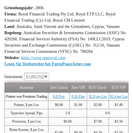
Gründungsjahr:
2006
Firma:
Royal Financial Trading Pty Ltd, Royal ETP LLC, Royal
Financial Trading (Cy) Ltd, Royal CM Limited
Land:
Australia, Saint Vincent and the Grenadines, Cyprus, Vanuatu
Regelung:
Australian Securities & Investments Commission (ASIC) No.
420268, Financial Services Authority (FSA) No. 149LLC2019, Cyprus
Securities and Exchange Commission (CySEC) No. 312/16, Vanuatu
Financial Services Commission (VFSC) No. 700284
Website:
https://www.oneroyal.com
Lesen Sie Testberichte bei ForexPeaceArmy.com
EURUSD
Instrument
Kontotyp
Zero Classic
Zero VIP
ECN Classic
ECN VIP
Prämie von Premium Trading
0.8 Pips
0.16 Pips
$2.8 per Los
$1.4 per Los
Prämie, $ per Los
$8.00
$1.60
$2.80
$1.40
Typischer Spread, Pips
1.0
0.0
Provision, $ per Los
$0.00
$7.00
$3.50
Reine Kosten, $ per Los
$2.00
$8.40
$4.20
$2.10