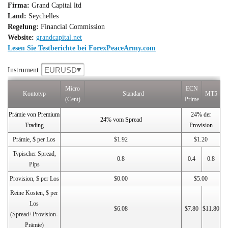
Firma:
Grand Capital ltd
Land:
Seychelles
Regelung:
Financial Commission
Website:
grandcapital.net
Lesen Sie Testberichte bei ForexPeaceArmy.com
EURUSD
Instrument
Micro
ECN
Kontotyp
Standard
MT5
(Cent)
Prime
Prämie von Premium
24% der
24% vom Spread
Trading
Provision
Prämie, $ per Los
$1.92
$1.20
Typischer Spread,
0.8
0.4
0.8
Pips
Provision, $ per Los
$0.00
$5.00
Reine Kosten, $ per
Los
$6.08
$7.80
$11.80
(Spread+Provision-
Prämie)