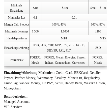
Minimale
$10
$100
$500
$100
Einzahlung
Minimales Los
0.1
0.01
Margin Call, Stopout
100%, 40%
100%, 80%
Maximale Leverage
1:500
1:1000
1:100
Handelsplattform
MT4
MT5
USD, EUR, CHF, GBP, JPY, RUR, GOLD,
Einzahlungswährung
USD
SILVER, PAL, PLT
FOREX,
FOREX, Metals, Energies, Shares,
FOREX,
Instrumente
Metals
Indices, Commodities, Currencies
Metals
Einzahlung/Abhebung Methoden:
Credit Card, RBKCard, Neteller,
Payeer, Perfect Money, Webmoney, FasaPay, Moneta.ru, RegularPay,
UnionPay, Yandex.Money, OKPAY, Skrill, Handy Bank, Western Union,
MoneyGram
Besonderheiten:
Managed Accounts
VIP-Services