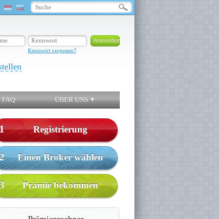
Kennwort vergessen?
stellen
FAQ
ÜBER UNS
1
Registrierung
2
Einen Broker wählen
3
Prämie bekommen