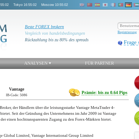
:55:02
Tokyo
16:55:02
Moscow
10:55:02
Beste FOREX brokern
Registrierung
Vergleich von handelsbedingungen
Rückzahlung bis zu 80% des spreads
Frage 
ANALYSEN
FÜR PARTNER
Vantage
Prämie: bis zu 0.64 Pips
IB-Code: 5086
-Broker, der Händlern über die leistungsstarke Vantage MetaTrader 4-
ietet. Seit der Gründung des Unternehmens im Jahr 2009 ist Vantage
, der einen hochtransparenten Zugang zu den Forex-Märkten bietet.
e Global Limited, Vantage International Group Limited