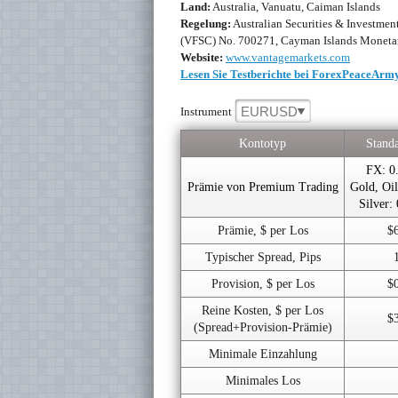
Land:
Australia, Vanuatu, Caiman Islands
Regelung:
Australian Securities & Investme
(VFSC) No. 700271, Cayman Islands Moneta
Website:
www.vantagemarkets.com
Lesen Sie Testberichte bei ForexPeaceArm
EURUSD
Instrument
Kontotyp
Stand
FX: 0
Prämie von Premium Trading
Gold, Oil
Silver:
Prämie, $ per Los
$
Typischer Spread, Pips
Provision, $ per Los
$
Reine Kosten, $ per Los
$
(Spread+Provision-Prämie)
Minimale Einzahlung
Minimales Los