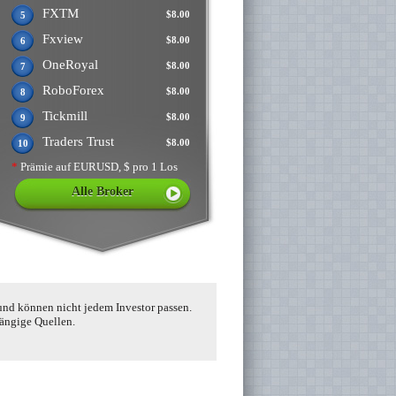
FXTM
$8.00
5
Fxview
$8.00
6
OneRoyal
$8.00
7
RoboForex
$8.00
8
Tickmill
$8.00
9
Traders Trust
$8.00
10
*
Prämie auf EURUSD, $ pro 1 Los
Alle Broker
und können nicht jedem Investor passen.
hängige Quellen.