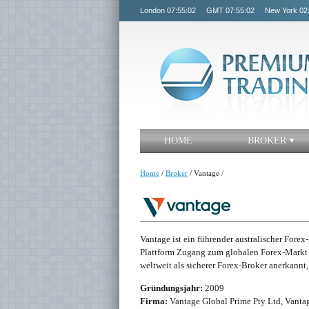
London
07:55:02
GMT
07:55:02
New York
02
HOME
BROKER
Home
/
Broker
/
Vantage
/
Vantage ist ein führender australischer Forex
Plattform Zugang zum globalen Forex-Markt b
weltweit als sicherer Forex-Broker anerkannt
Gründungsjahr:
2009
Firma:
Vantage Global Prime Pty Ltd, Vantag