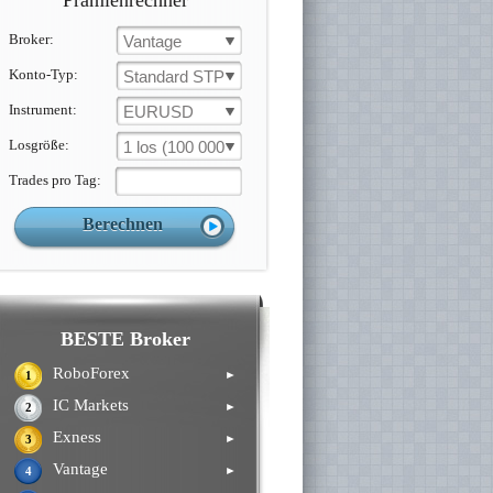
Prämienrechner
Broker:
Vantage
Konto-Typ:
Standard STP
Instrument:
EURUSD
Losgröße:
1 los (100 000 un.)
Trades pro Tag:
BESTE Broker
RoboForex
►
1
IC Markets
►
2
Exness
►
3
Vantage
►
4