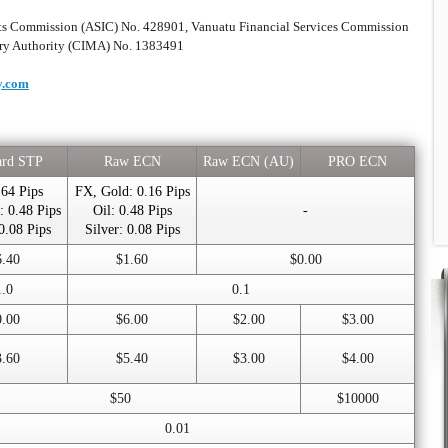
nts Commission (ASIC) No. 428901, Vanuatu Financial Services Commission
ry Authority (CIMA) No. 1383491
y.com
ard STP
Raw ECN
Raw ECN (AU)
PRO ECN
.64 Pips
FX, Gold: 0.16 Pips
: 0.48 Pips
Oil: 0.48 Pips
-
 0.08 Pips
Silver: 0.08 Pips
6.40
$1.60
$0.00
1.0
0.1
0.00
$6.00
$2.00
$3.00
3.60
$5.40
$3.00
$4.00
$50
$10000
0.01