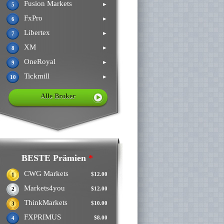
Fusion Markets
►
5
FxPro
►
6
Libertex
►
7
XM
►
8
OneRoyal
►
9
Tickmill
►
10
Alle Broker
BESTE Prämien
*
CWG Markets
$12.00
1
Markets4you
$12.00
2
ThinkMarkets
$10.00
3
FXPRIMUS
$8.00
4