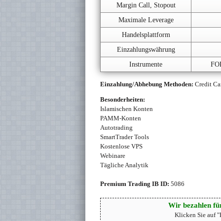
Margin Call, Stopout
Maximale Leverage
Handelsplattform
Einzahlungswährung
Instrumente
FOR
Einzahlung/Abhebung Methoden:
Credit Car
Besonderheiten:
Islamischen Konten
PAMM-Konten
Autotrading
SmartTrader Tools
Kostenlose VPS
Webinare
Tägliche Analytik
Premium Trading IB ID:
5086
Wir bezahlen für
Klicken Sie auf 