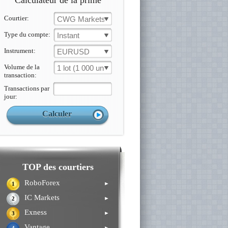
Calculateur de la prime
Courtier:
CWG Markets
Type du compte:
Instant
Instrument:
EURUSD
Volume de la
1 lot (1 000 un.)
transaction:
Transactions par
jour:
TOP des courtiers
RoboForex
►
1
IC Markets
►
2
Exness
►
3
Vantage
►