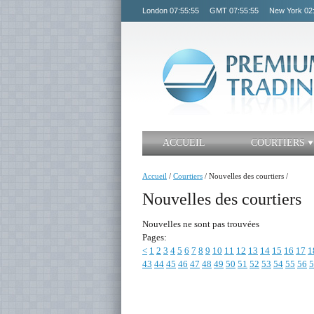
London
07:55:55
GMT
07:55:55
New York
02
ACCUEIL
COURTIERS
Accueil
/
Courtiers
/
Nouvelles des courtiers
/
Nouvelles des courtiers
Nouvelles ne sont pas trouvées
Pages:
<
1
2
3
4
5
6
7
8
9
10
11
12
13
14
15
16
17
1
43
44
45
46
47
48
49
50
51
52
53
54
55
56
5