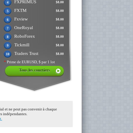
FXPRIMUS
$8.00
4
FXTM
$8.00
5
Fxview
$8.00
6
OneRoyal
$8.00
7
RoboForex
$8.00
8
Tickmill
$8.00
9
Traders Trust
$8.00
10
*
Prime de EURUSD, $ par 1 lot
Tous les courtiers
tial et ne peut pas convenir à chaque
ces indépendantes.
t.