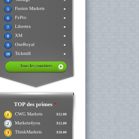
4
Fusion Markets
►
5
FxPro
►
6
Libertex
►
7
XM
►
8
OneRoyal
►
9
Tickmill
►
10
Tous les courtiers
TOP des primes
*
CWG Markets
$12.00
1
Markets4you
$12.00
2
ThinkMarkets
$10.00
3