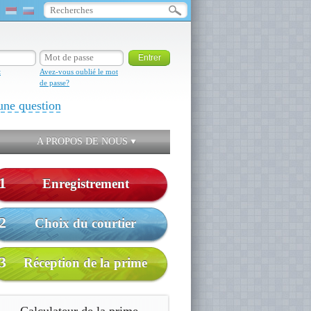
t
Avez-vous oublié le mot
de passe?
une question
A PROPOS DE NOUS
1
Enregistrement
2
Choix du courtier
3
Réception de la prime