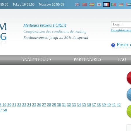
:55:55
Tokyo
16:55:55
Moscow
10:55:55
Meilleurs brokers FOREX
Enregistremen
Comparaison des conditions de trading
Remboursement jusqu’au 80% du spread
Poser 
ANALYTIQUE
PARTENAIRES
FAQ
8
19
20
21
22
23
24
25
26
27
28
29
30
31
32
33
34
35
36
37
38
39
40
41
42
7
58