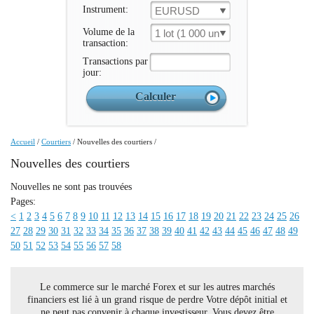
Instrument:
EURUSD
Volume de la
1 lot (1 000 un.)
transaction:
Transactions par
jour:
Accueil
/
Courtiers
/
Nouvelles des courtiers
/
Nouvelles des courtiers
Nouvelles ne sont pas trouvées
Pages:
<
1
2
3
4
5
6
7
8
9
10
11
12
13
14
15
16
17
18
19
20
21
22
23
24
25
26
27
28
29
30
31
32
33
34
35
36
37
38
39
40
41
42
43
44
45
46
47
48
49
50
51
52
53
54
55
56
57
58
Le commerce sur le marché Forex et sur les autres marchés
financiers est lié à un grand risque de perdre Votre dépôt initial et
ne peut pas convenir à chaque investisseur. Vous devez être