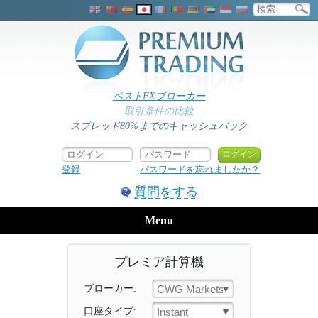
ベストFXブローカー
取引条件の比較
スプレッド80%までのキャッシュバック
登録
パスワードを忘れましたか？
質問をする
Menu
プレミア計算機
ブローカー:
CWG Markets
口座タイプ:
Instant