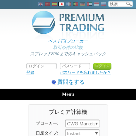
ベストFXブローカー
取引条件の比較
スプレッド80%までのキャッシュバック
登録
パスワードを忘れましたか？
質問をする
Menu
プレミア計算機
ブローカー:
CWG Markets
口座タイプ:
Instant