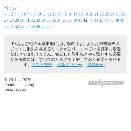
ページ:
<
1
2
3
4
5
6
7
8
9
10
11
12
13
14
15
16
17
18
19
20
21
22
23
24
25
26
27
28
29
30
31
32
33
34
35
36
37
38
39
40
41
42
43
44
45
46
47
48
49
50
51
52
53
54
55
56
57
58
>
FXおよび他の金融市場における取引は、あなたの初期デポ
ジットに損失を与えるリスクがあり、すべての投資家に最適
なわけではありません。独立した取引先とやり取りする必要
がある際には、すべてのリスクを了解しておく必要がありま
す。
リスク警告
。
情報ポリシー
。
登録合意
。
© 2011 — 2026
Premium Trading
forex rebates