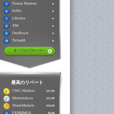
Fusion Markets
►
5
FxPro
►
6
Libertex
►
7
XM
►
8
OneRoyal
►
9
Tickmill
►
10
すべてのブローカー
最高のリベート
*
CWG Markets
$12.00
1
Markets4you
$12.00
2
ThinkMarkets
$10.00
3
FXPRIMUS
$8.00
4