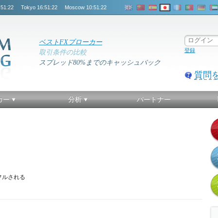
:51:23
Tokyo
16:51:23
Moscow
10:51:23
ベストFXブローカー
登録
取引条件の比較
スプレッド80%までのキャッシュバック
質問
カー
分析
パートナー
ッフルされる