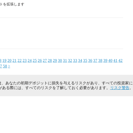
リストを拡張します
8
19
20
21
22
23
24
25
26
27
28
29
30
31
32
33
34
35
36
37
38
39
40
41
42
7
58
>
は、あなたの初期デポジットに損失を与えるリスクがあり、すべての投資家
がある際には、すべてのリスクを了解しておく必要があります。
リスク警告