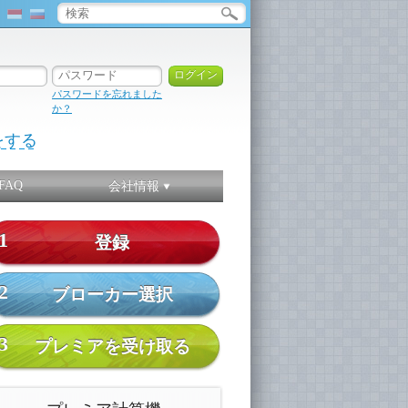
パスワードを忘れました
か？
をする
FAQ
会社情報
1
登録
2
ブローカー選択
3
プレミアを受け取る