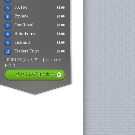
FXTM
$8.00
5
Fxview
$8.00
6
OneRoyal
$8.00
7
RoboForex
$8.00
8
Tickmill
$8.00
9
Traders Trust
$8.00
10
*
EURUSDプレミア、ドル・ロッ
ト当り
すべてのブローカー