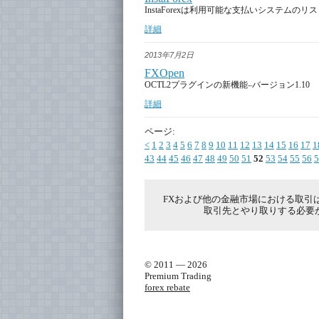
InstaForexは利用可能な支払いシステムの
詳細
2013年7月2日
FXOpen
OCTL2プラグインの新機能–バージョン1.10
詳細
ページ:
<
1
2
3
4
5
6
7
8
9
10
11
12
13
14
15
16
17
1
43
44
45
46
47
48
49
50
51
52
53
54
55
56
5
FXおよび他の金融市場における取引
取引先とやり取りする必要
© 2011 — 2026
Premium Trading
forex rebate