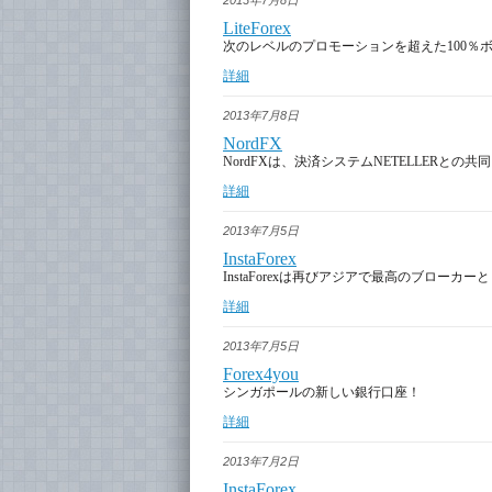
2013年7月8日
LiteForex
次のレベルのプロモーションを超えた100％
詳細
2013年7月8日
NordFX
NordFXは、決済システムNETELLERと
詳細
2013年7月5日
InstaForex
InstaForexは再びアジアで最高のブローカ
詳細
2013年7月5日
Forex4you
シンガポールの新しい銀行口座！
詳細
2013年7月2日
InstaForex