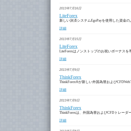
2013年7月16日
LiteForex
新しい決済システムEgoPayを使用した資金
詳細
2013年7月15日
LiteForex
LiteForexはノンストップのお祝いボーナス
詳細
2013年7月9日
ThinkForex
ThinkForex®が新しい外国為替およびCFDW
詳細
2013年7月9日
ThinkForex
ThinkForexは、外国為替およびCFDト
詳細