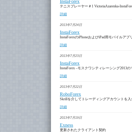
InstaForex
テニスプレーヤー＃1 VictoriaAzarenka-InstaF
詳細
2013年7月24日
InstaForex
InstaForexのiPhoneおよびiPad用モバイルアプ
詳細
2013年7月23日
InstaForex
InstaForex –モスクワシティレーシング20
詳細
2013年7月22日
RoboForex
Skrillを介してトレーディングアカウント
詳細
2013年7月19日
Exness
更新されたクライアント契約