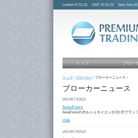
London
07:51:23
GMT
07:51:23
New York
02
トップ
ブロー
トップ
/
ブローカー
/
ブローカーニュース
/
ブローカーニュース
2013年7月26日
InstaForex
InstaForexのポルシェカイエンが2か月でラ
詳細
2013年7月25日