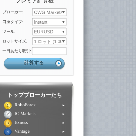
プレミア計算機
ブローカー:
CWG Markets
口座タイプ:
Instant
ツール:
EURUSD
ロットサイズ:
1 ロット (1 000 ユニット)
一日あたり取引:
トップブローカーたち
RoboForex
►
1
IC Markets
►
2
Exness
►
3
Vantage
►
4