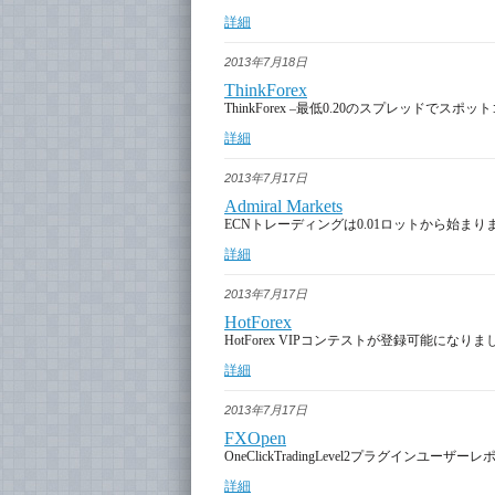
詳細
2013年7月18日
ThinkForex
ThinkForex –最低0.20のスプレッド
詳細
2013年7月17日
Admiral Markets
ECNトレーディングは0.01ロットから始まり
詳細
2013年7月17日
HotForex
HotForex VIPコンテストが登録可能になりま
詳細
2013年7月17日
FXOpen
OneClickTradingLevel2プラグインユ
詳細