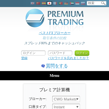
ベストFXブローカー
取引条件の比較
スプレッド80%までのキャッシュバック
登録
パスワードを忘れましたか？
質問をする
Menu
プレミア計算機
ブローカー:
CWG Markets
口座タイプ:
Instant