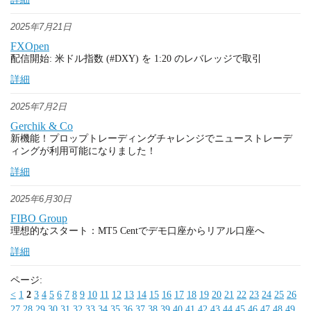
2025年7月21日
FXOpen
配信開始: 米ドル指数 (#DXY) を 1:20 のレバレッジで取引
詳細
2025年7月2日
Gerchik & Co
新機能！プロップトレーディングチャレンジでニューストレーデ
ィングが利用可能になりました！
詳細
2025年6月30日
FIBO Group
理想的なスタート：MT5 Centでデモ口座からリアル口座へ
詳細
ページ:
<
1
2
3
4
5
6
7
8
9
10
11
12
13
14
15
16
17
18
19
20
21
22
23
24
25
26
27
28
29
30
31
32
33
34
35
36
37
38
39
40
41
42
43
44
45
46
47
48
49