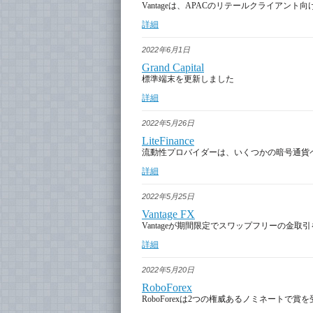
Vantageは、APACのリテールクライア
詳細
2022年6月1日
Grand Capital
標準端末を更新しました
詳細
2022年5月26日
LiteFinance
流動性プロバイダーは、いくつかの暗号通貨
詳細
2022年5月25日
Vantage FX
Vantageが期間限定でスワップフリーの金取
詳細
2022年5月20日
RoboForex
RoboForexは2つの権威あるノミネートで賞