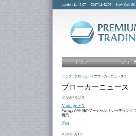
London
11:42:08
GMT
11:42:08
New York
06:
トップ
ブロー
トップ
/
ブローカー
/
ブローカーニュース
/
ブローカーニュース
2022年7月22日
Vantage FX
Vantage が英国のソーシャル トレーデ
構築
詳細
2022年7月1日