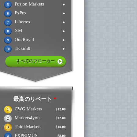
Fusion Markets
►
5
FxPro
►
6
Libertex
►
7
XM
►
8
OneRoyal
►
9
Tickmill
►
10
すべてのブローカー
最高のリベート
*
CWG Markets
$12.00
1
Markets4you
$12.00
2
ThinkMarkets
$10.00
3
FXPRIMUS
$8.00
4