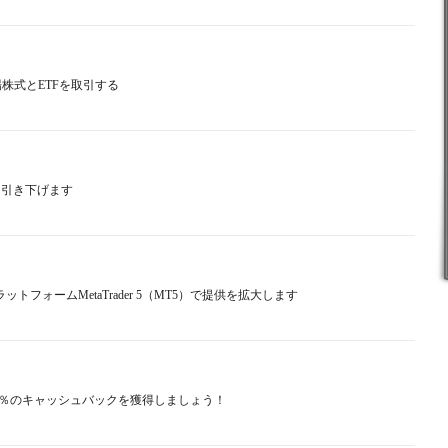
国上場株式とETFを取引する
件を引き下げます
ットフォームMetaTrader 5（MT5）で提供を拡大します
ッドで20％のキャッシュバックを獲得しましょう！