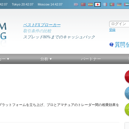
42:08
Tokyo
20:42:08
Moscow
14:42:08
ベストFXブローカー
登録
取引条件の比較
スプレッド80%までのキャッシュバック
質問
カー
分析
パートナー
ィング プラットフォームを立ち上げ、プロとアマチュアのトレーダー間の相乗効果を