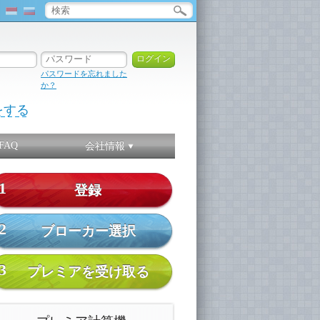
パスワードを忘れました
か？
をする
FAQ
会社情報
1
登録
2
ブローカー選択
3
プレミアを受け取る