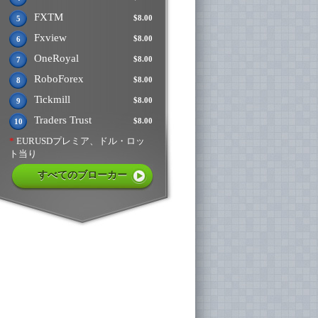
FXTM
$8.00
5
Fxview
$8.00
6
OneRoyal
$8.00
7
RoboForex
$8.00
8
Tickmill
$8.00
9
Traders Trust
$8.00
10
*
EURUSDプレミア、ドル・ロッ
ト当り
すべてのブローカー