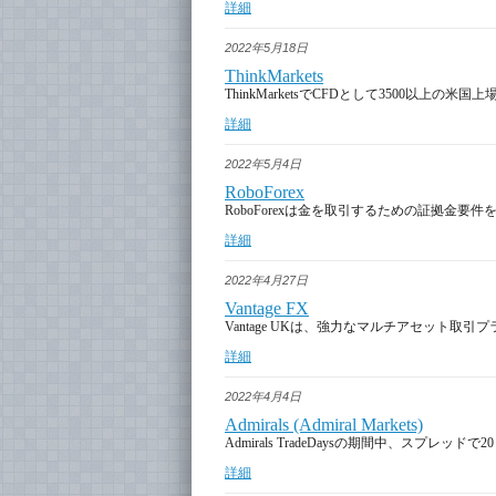
詳細
2022年5月18日
ThinkMarkets
ThinkMarketsでCFDとして3500以上の米
詳細
2022年5月4日
RoboForex
RoboForexは金を取引するための証拠金要
詳細
2022年4月27日
Vantage FX
Vantage UKは、強力なマルチアセット取引プラ
詳細
2022年4月4日
Admirals (Admiral Markets)
Admirals TradeDaysの期間中、スプレ
詳細