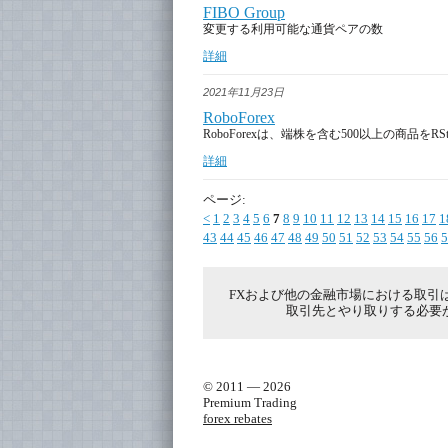
FIBO Group
変更する利用可能な通貨ペアの数
詳細
2021年11月23日
RoboForex
RoboForexは、端株を含む500以上の商品をRSto
詳細
ページ:
<
1
2
3
4
5
6
7
8
9
10
11
12
13
14
15
16
17
1
43
44
45
46
47
48
49
50
51
52
53
54
55
56
5
FXおよび他の金融市場における取引
取引先とやり取りする必要
© 2011 — 2026
Premium Trading
forex rebates