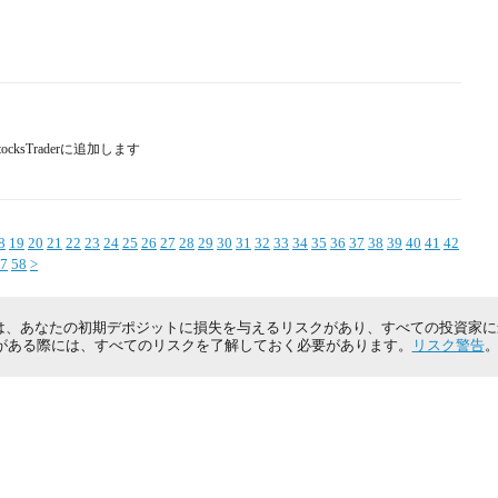
cksTraderに追加します
8
19
20
21
22
23
24
25
26
27
28
29
30
31
32
33
34
35
36
37
38
39
40
41
42
7
58
>
は、あなたの初期デポジットに損失を与えるリスクがあり、すべての投資家
がある際には、すべてのリスクを了解しておく必要があります。
リスク警告