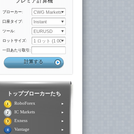
プレミア計算機
ブローカー:
CWG Markets
口座タイプ:
Instant
ツール:
EURUSD
ロットサイズ:
1 ロット (1 000 ユニット)
一日あたり取引:
トップブローカーたち
RoboForex
►
1
IC Markets
►
2
Exness
►
3
Vantage
►
4