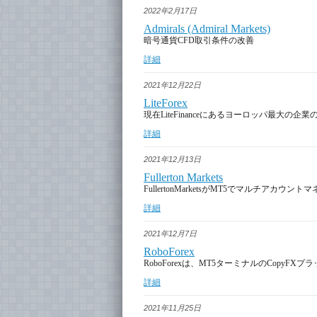
2022年2月17日
Admirals (Admiral Markets)
暗号通貨CFD取引条件の改善
詳細
2021年12月22日
LiteForex
現在LiteFinanceにあるヨーロッパ最大の企業
詳細
2021年12月13日
Fullerton Markets
FullertonMarketsがMT5でマルチアカウ
詳細
2021年12月7日
RoboForex
RoboForexは、MT5ターミナルのCopy
詳細
2021年11月25日