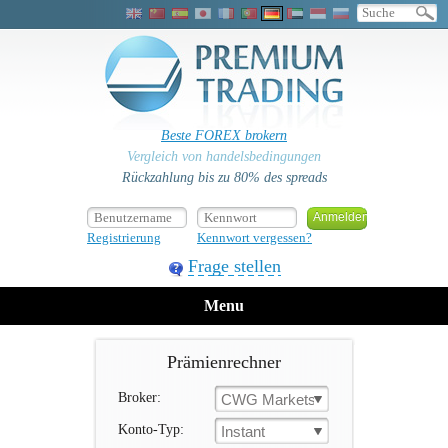
Beste FOREX brokern
Vergleich von handelsbedingungen
Rückzahlung bis zu 80% des spreads
Registrierung
Kennwort vergessen?
Frage stellen
Menu
Prämienrechner
Broker:
CWG Markets
Konto-Typ:
Instant